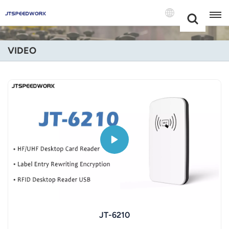
Choose Your
+86 -18681515767
Language(Itali
VIDEO
English
Français
Deutsch
Русский
Italiano
Español
Português
JT-6210
Nederland