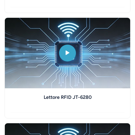
عربي
日语
한국어
Türk
Ελληνικά
Melayu
Polski
Lettore RFID JT-6280
แบบไทย
Tiếng Việt
Indonesia