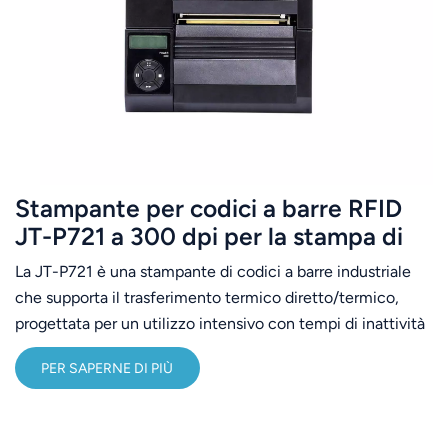
Stampante per codici a barre RFID
JT-P721 a 300 dpi per la stampa di
tag RFID
La JT-P721 è una stampante di codici a barre industriale
che supporta il trasferimento termico diretto/termico,
progettata per un utilizzo intensivo con tempi di inattività
minimi e prestazioni stabili.Progettata per resistere ad
PER SAPERNE DI PIÙ
ambienti industriali difficili, è dotata di una barra di strappo
della carta bidirezionale per la comodità dell'operatore.Le
emulazioni integrate dei principali marchi garantiscono la