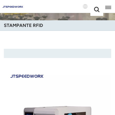
Choose Your
+86 -18681515767
Language(Itali
STAMPANTE RFID
English
Français
Deutsch
Русский
Italiano
Español
Português
Nederland