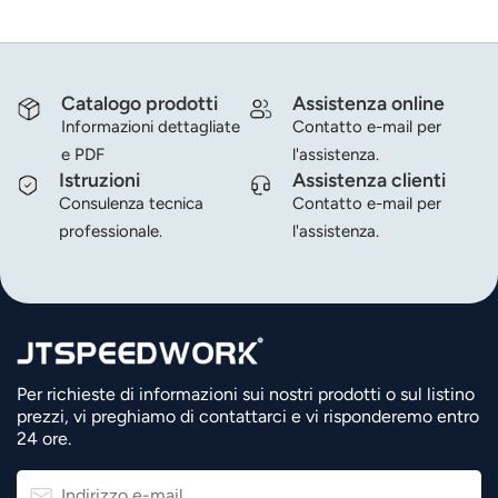
compatibilità con le principali marche, semplificando
l'installazione.Principali vantaggi del prodotto:Stampa ad
alta velocità per lavori ad alto volume.Caricamento rapido
dei contenuti multimediali, con conseguente risparmio di
Catalogo prodotti
Assistenza online
tempo e riduzione degli errori.Emulazioni integrate per un
Informazioni dettagliate
Contatto e-mail per
utilizzo immediato.USB standard + Ethernet per una
e PDF
l'assistenza.
Istruzioni
Assistenza clienti
connettività stabile.Lama opzionale per aumentare
Consulenza tecnica
Contatto e-mail per
l'efficienza.
professionale.
l'assistenza.
Per richieste di informazioni sui nostri prodotti o sul listino
prezzi, vi preghiamo di contattarci e vi risponderemo entro
24 ore.