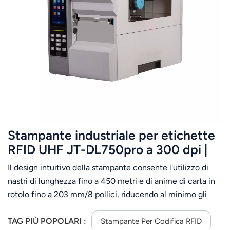
عربي
日语
한국어
Türk
Ελληνικά
Stampante industriale per etichette
Melayu
RFID UHF JT-DL750pro a 300 dpi |
Polski
Stampa e codifica tag RFID per il
Il design intuitivo della stampante consente l'utilizzo di
tracciamento delle risorse di
แบบไทย
nastri di lunghezza fino a 450 metri e di anime di carta in
abbigliamento in magazzino
rotolo fino a 203 mm/8 pollici, riducendo al minimo gli
Tiếng Việt
interventi dell'operatore.Oltre all'interfaccia Ethernet, la
DL750Pro può essere configurata con una varietà di
TAG PIÙ POPOLARI :
Stampante Per Codifica RFID
Indonesia