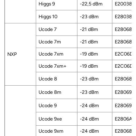
Higgs 9
-22,5 dBm
E200382
عربي
Higgs 10
-23 dBm
E280381
日语
Ucode 7
-21 dBm
E280689
한국어
Ucode 7m
-21 dBm
E280681
Türk
Ucode 7xm
-19 dBm
E2C06D1
NXP
Ελληνικά
Ucode 7xm+
-19 dBm
E2C06D9
Melayu
Ucode 8
-23 dBm
E280689
Ucode 8m
-23 dBm
E280699
Polski
Ucode 9
-24 dBm
E280699
แบบไทย
Ucode 9xe
-24 dBm
E2806A1
Tiếng Việt
Ucode 9xm
-24 dBm
E280689
Indonesia