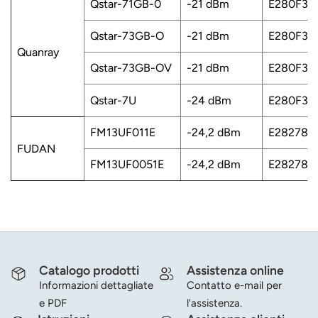
Qstar-71GB-0
-21 dBm
E280F33
Qstar-73GB-O
-21 dBm
E280F33
Quanray
Qstar-73GB-OV
-21 dBm
E280F33
Qstar-7U
-24 dBm
E280F30
FM13UF011E
-24,2 dBm
E282780
FUDAN
FM13UF0051E
-24,2 dBm
E282780
Catalogo prodotti
Assistenza online
Informazioni dettagliate
Contatto e-mail per
e PDF
l'assistenza.