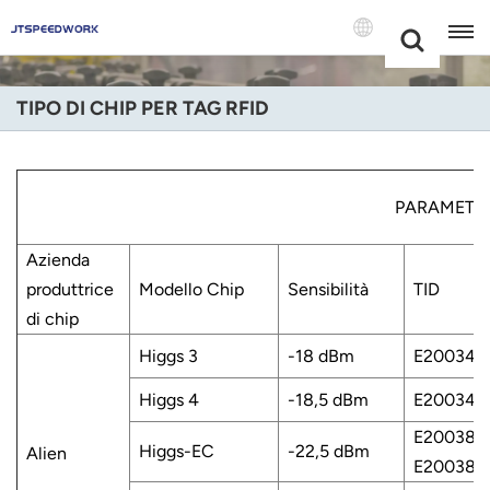
Choose Your
+86 -18681515767
Language(Itali
TIPO DI CHIP PER TAG RFID
English
Français
PARAMETRO
Deutsch
Azienda
Русский
produttrice
Modello Chip
Sensibilità
TID
di chip
Italiano
Higgs 3
-18 dBm
E200341
Español
Higgs 4
-18,5 dBm
E200341
Português
E200381
Higgs-EC
-22,5 dBm
Alien
E200381
Nederland