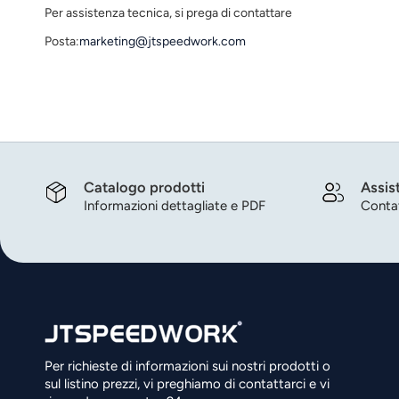
Per assistenza tecnica, si prega di contattare
عربي
Posta:
marketing@jtspeedwork.com
日语
한국어
Türk
Ελληνικά
Catalogo prodotti
Assis
Informazioni dettagliate e PDF
Contat
Melayu
Polski
แบบไทย
Tiếng Việt
Per richieste di informazioni sui nostri prodotti o
Indonesia
sul listino prezzi, vi preghiamo di contattarci e vi