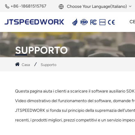
+86 -18681515767
Choose Your Language(Italiano)
C
English
Lettore Attivo A 2,45 GHz
Tag Attivo A 2,45 GHz
Modulo RFID A 2,45 GHz
Français
SUPPORTO
Deutsch
Casa
Supporto
Русский
Italiano
Questa pagina aiuta i clienti a scaricare il software ausiliario
Español
Video dimostrativo del funzionamento del software, domande fre
JTSPEEDWORK si fonda sul principio della supremazia dell'utente e,
Português
recenti, i prodotti migliori, prezzi competitivi e un servizio impec
Nederland