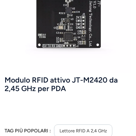
عربي
日语
한국어
Türk
Ελληνικά
Modulo RFID attivo JT-M2420 da
Melayu
2,45 GHz per PDA
Polski
แบบไทย
Tiếng Việt
TAG PIÙ POPOLARI :
Lettore RFID A 2,4 GHz
Indonesia