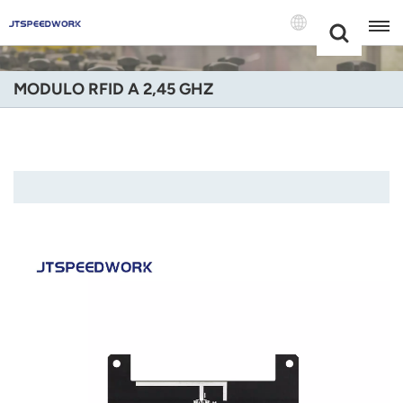
Choose Your
+86 -18681515767
Language(Itali
MODULO RFID A 2,45 GHZ
English
Français
Deutsch
Русский
Italiano
Español
Português
Nederland