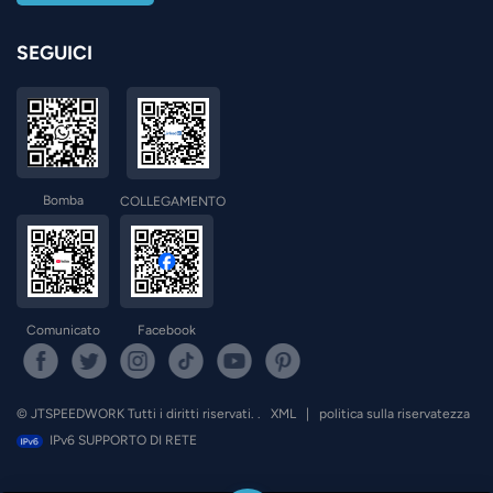
SEGUICI
Bomba
COLLEGAMENTO
Comunicato
Facebook
© JTSPEEDWORK Tutti i diritti riservati. .
XML
|
politica sulla riservatezza
IPv6 SUPPORTO DI RETE