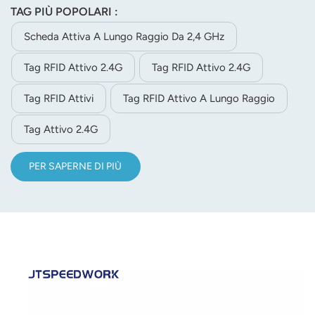
TAG PIÙ POPOLARI :
lettore e dal software dell'antenna, configurabile). 3.
Consumo energetico ultra-basso, corrente di lavoro
Scheda Attiva A Lungo Raggio Da 2,4 GHz
media< 10UA 4. Tag attivo, parte molto importante di un
Tag RFID Attivo 2.4G
Tag RFID Attivo 2.4G
sistema RFID, soprattutto per il tracciamento delle
persone e la gestione delle risorse, ecc.
Tag RFID Attivi
Tag RFID Attivo A Lungo Raggio
Tag Attivo 2.4G
PER SAPERNE DI PIÙ