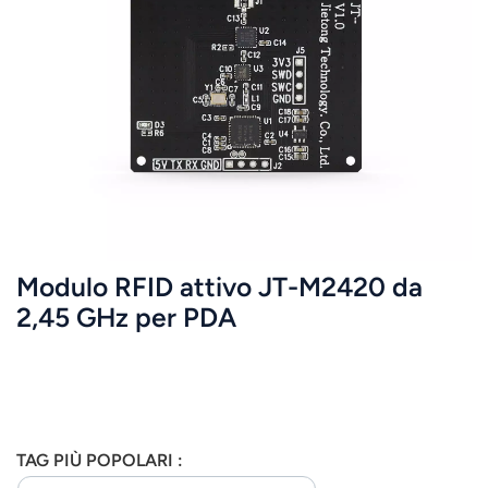
عربي
日语
한국어
Türk
Ελληνικά
Modulo RFID attivo JT-M2420 da
Melayu
2,45 GHz per PDA
Polski
แบบไทย
Tiếng Việt
TAG PIÙ POPOLARI :
Indonesia