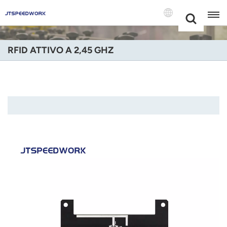
Choose Your
+86 -18681515767
Language(Itali
RFID ATTIVO A 2,45 GHZ
English
Français
Deutsch
Русский
Italiano
Español
Português
Nederland