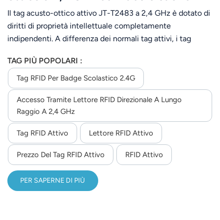
Il tag acusto-ottico attivo JT-T2483 a 2,4 GHz è dotato di
diritti di proprietà intellettuale completamente
indipendenti. A differenza dei normali tag attivi, i tag
acusto-ottici possono rispondere ai comandi del lettore
TAG PIÙ POPOLARI :
per realizzare funzioni quali la lettura del tag, segnali
acustici e luminosi. Adotta uno specifico meccanismo di
Tag RFID Per Badge Scolastico 2.4G
controllo del ricetrasmettitore per mantenere il tag in uno
Accesso Tramite Lettore RFID Direzionale A Lungo
stato a basso consumo energetico. Il tag può essere
Raggio A 2,4 GHz
riconosciuto a lunga distanza; in un ambiente con buona
visibilità, la distanza di riconoscimento può raggiungere
Tag RFID Attivo
Lettore RFID Attivo
stabilmente i 50 metri. Quando il tag comunica con il
lettore, i dati vengono crittografati e, per una corretta
Prezzo Del Tag RFID Attivo
RFID Attivo
analisi, è necessario implementare il protocollo
appropriato, garantendo la sicurezza della comunicazione.
PER SAPERNE DI PIÙ
È adatto a diverse applicazioni, come la gestione delle
apparecchiature, l'identificazione dei beni, la ricerca di
oggetti, l'inventario, la gestione dei veicoli, ecc.