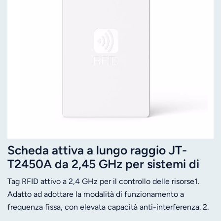
Scheda attiva a lungo raggio JT-
T2450A da 2,45 GHz per sistemi di
rilevamento delle presenze
Tag RFID attivo a 2,4 GHz per il controllo delle risorse1.
scolastiche.
Adatto ad adottare la modalità di funzionamento a
frequenza fissa, con elevata capacità anti-interferenza. 2.
Portata di lettura effettiva fino a 200 m (dipende dal