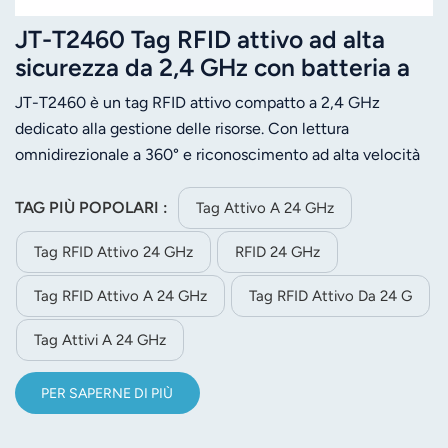
JT-T2460 Tag RFID attivo ad alta
sicurezza da 2,4 GHz con batteria a
lunga durata
JT-T2460 è un tag RFID attivo compatto a 2,4 GHz
dedicato alla gestione delle risorse. Con lettura
omnidirezionale a 360° e riconoscimento ad alta velocità
fino a 200 km/h, offre una distanza di lettura regolabile
fino a 50 metri se abbinato al lettore corrispondente.
TAG PIÙ POPOLARI :
Tag Attivo A 24 GHz
Dotato di crittografia professionale e tecnologia anti-
Tag RFID Attivo 24 GHz
RFID 24 GHz
jamming, garantisce la massima sicurezza nella
trasmissione dei dati.Realizzato in materiale ABS, questo
Tag RFID Attivo A 24 GHz
Tag RFID Attivo Da 24 G
tag impermeabile e antipolvere IP54 è di piccole
dimensioni e leggero. Adotta un design a bassissimo
Tag Attivi A 24 GHz
consumo energetico, alimentato da una batteria CR2450
integrata che dura più di 3 anni. Grazie alla possibilità di
PER SAPERNE DI PIÙ
personalizzare potenza di trasmissione, velocità dati e
intervallo di trasmissione, si adatta a diverse esigenze