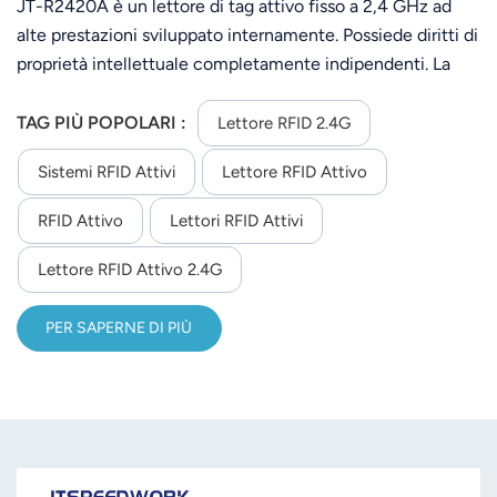
JT-R2420A è un lettore di tag attivo fisso a 2,4 GHz ad
alte prestazioni sviluppato internamente. Possiede diritti di
proprietà intellettuale completamente indipendenti. La
banda di frequenza operativa predefinita del lettore è 2,45
GHz, che offre una forte capacità di riconoscimento
TAG PIÙ POPOLARI :
Lettore RFID 2.4G
multi-tag, una distanza di lettura delle schede maggiore
Sistemi RFID Attivi
Lettore RFID Attivo
rispetto ad altre bande di frequenza, un grado di
protezione fino a IP65 e un'installazione e configurazione
RFID Attivo
Lettori RFID Attivi
semplici.
Lettore RFID Attivo 2.4G
PER SAPERNE DI PIÙ