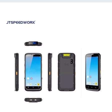
applicative. Con un'ampia tolleranza alle temperature,
rappresenta una soluzione affidabile per il tracciamento di
beni, il monitoraggio dei veicoli e la gestione del
personale..