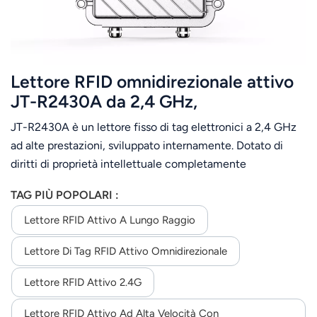
Lettore RFID omnidirezionale attivo
JT-R2430A da 2,4 GHz,
impermeabile, per esterni.
JT-R2430A è un lettore fisso di tag elettronici a 2,4 GHz
ad alte prestazioni, sviluppato internamente. Dotato di
diritti di proprietà intellettuale completamente
indipendenti, il lettore opera di default a 2,4 GHz,
TAG PIÙ POPOLARI :
offrendo elevate capacità di riconoscimento di più tag,
un'ampia distanza di lettura, prestazioni di protezione
Lettore RFID Attivo A Lungo Raggio
elevate e facilità di installazione e configurazione.
Lettore Di Tag RFID Attivo Omnidirezionale
Lettore RFID Attivo 2.4G
Lettore RFID Attivo Ad Alta Velocità Con