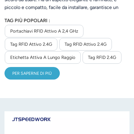
piccolo e compatto, facile da installare, garantisce un
funzionamento affidabile e stabile per oltre 3 anni e può
TAG PIÙ POPOLARI :
anche aiutare i clienti a sviluppare il logo.
Portachiavi RFID Attivo A 2,4 GHz
Tag RFID Attivo 2.4G
Tag RFID Attivo 2.4G
Etichetta Attiva A Lungo Raggio
Tag RFID 2.4G
PER SAPERNE DI PIÙ