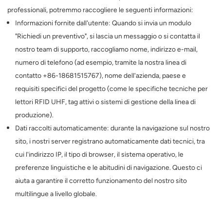
professionali, potremmo raccogliere le seguenti informazioni:
عربي
Informazioni fornite dall'utente: Quando si invia un modulo
"Richiedi un preventivo", si lascia un messaggio o si contatta il
日语
nostro team di supporto, raccogliamo nome, indirizzo e-mail,
한국어
numero di telefono (ad esempio, tramite la nostra linea di
contatto +86-18681515767), nome dell'azienda, paese e
Türk
requisiti specifici del progetto (come le specifiche tecniche per
lettori RFID UHF, tag attivi o sistemi di gestione della linea di
Ελληνικά
produzione).
Melayu
Dati raccolti automaticamente: durante la navigazione sul nostro
sito, i nostri server registrano automaticamente dati tecnici, tra
Polski
cui l'indirizzo IP, il tipo di browser, il sistema operativo, le
preferenze linguistiche e le abitudini di navigazione. Questo ci
แบบไทย
aiuta a garantire il corretto funzionamento del nostro sito
Tiếng Việt
multilingue a livello globale.
Indonesia