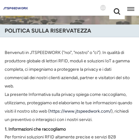
Choose Your
+86 -18681515767
Language(Itali
POLITICA SULLA RISERVATEZZA
English
Français
Benvenuti in JTSPEEDWORK ("noi", "nostro" o "ci"). In qualità di
produttore globale di lettori RFID, moduli e soluzioni IoT a gamma
Deutsch
completa, ci impegniamo a proteggere la privacy e i dati
commerciali dei nostri clienti aziendali, partner e visitatori del sito
Русский
web.
Italiano
La presente Informativa sulla privacy spiega come raccogliamo,
utilizziamo, proteggiamo ed elaboriamo le tue informazioni quando
Español
visiti il ​​nostro sito web (
https://www.jtspeedwork.com/
), richiedi
un preventivo o interagisci con i nostri servizi.
Português
1. Informazioni che raccogliamo
Nederland
Per fornirvi soluzioni RFID altamente precise e servizi B2B