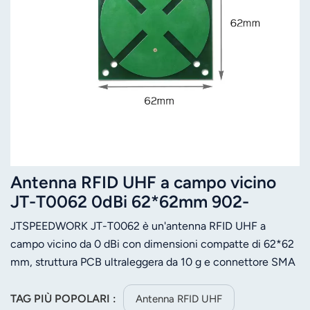
Antenna RFID UHF a campo vicino
JT-T0062 0dBi 62*62mm 902-
928MHz 865-868MHz
JTSPEEDWORK JT-T0062 è un'antenna RFID UHF a
campo vicino da 0 dBi con dimensioni compatte di 62*62
mm, struttura PCB ultraleggera da 10 g e connettore SMA
personalizzabile, che consente una lettura precisa a corto
raggio con VSWR ≤1,8 e impedenza di 50 ohm.
TAG PIÙ POPOLARI :
Antenna RFID UHF