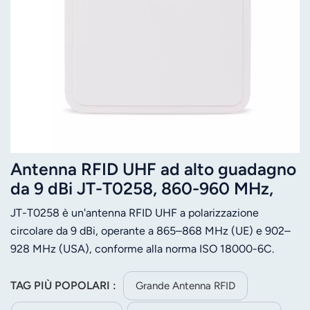
Antenna RFID UHF ad alto guadagno
da 9 dBi JT-T0258, 860-960 MHz,
ampiezza del fascio di 70°,
JT-T0258 è un'antenna RFID UHF a polarizzazione
JTSPEEDWORK
circolare da 9 dBi, operante a 865–868 MHz (UE) e 902–
928 MHz (USA), conforme alla norma ISO 18000-6C.
Presenta un'ampiezza del fascio di 70°, un VSWR ≤1,3,
un'impedenza di 50 Ω e un connettore femmina di tipo N.
TAG PIÙ POPOLARI :
Grande Antenna RFID
Realizzata in alluminio e ABS (258 × 258 × 36 mm, 0,9