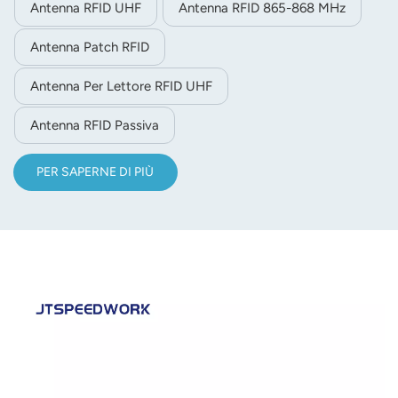
Antenna RFID UHF
Antenna RFID 865-868 MHz
kg), resiste a temperature da -40 °C a +85 °C, risultando
ideale per applicazioni RFID industriali e in ambienti
Antenna Patch RFID
esterni difficili.
Antenna Per Lettore RFID UHF
Antenna RFID Passiva
PER SAPERNE DI PIÙ