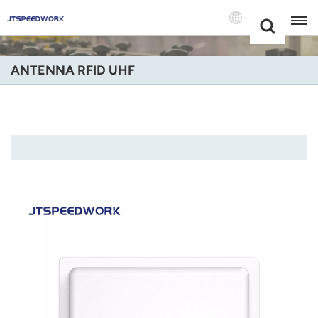
Choose Your
+86 -18681515767
Language(Itali
ANTENNA RFID UHF
English
Français
Deutsch
Русский
Italiano
Español
Português
Nederland