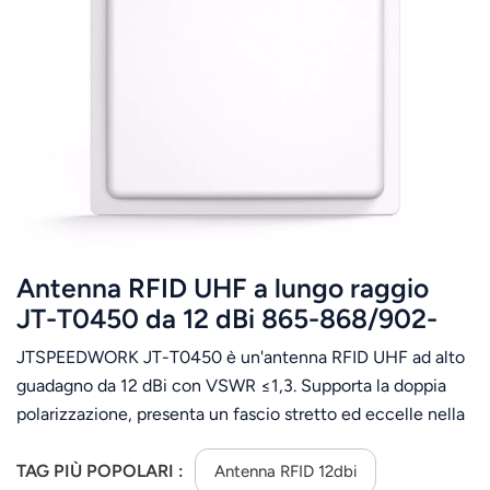
عربي
日语
한국어
Türk
Ελληνικά
Antenna RFID UHF a lungo raggio
Melayu
JT-T0450 da 12 dBi 865-868/902-
Polski
928 MHz
JTSPEEDWORK JT-T0450 è un'antenna RFID UHF ad alto
แบบไทย
guadagno da 12 dBi con VSWR ≤1,3. Supporta la doppia
polarizzazione, presenta un fascio stretto ed eccelle nella
Tiếng Việt
gestione a lungo raggio di risorse e contenitori, grazie alla
sua elevata adattabilità ambientale.
TAG PIÙ POPOLARI :
Antenna RFID 12dbi
Indonesia