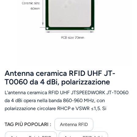
Antenna ceramica RFID UHF JT-
T0060 da 4 dBi, polarizzazione
circolare RHCP 860-960 MHz,
L'antenna ceramica RFID UHF JTSPEEDWORK JT-T0060
connettore personalizzabile.
da 4 dBi opera nella banda 860-960 MHz, con
polarizzazione circolare RHCP e VSWR ≤1,5. Si
caratterizza per dimensioni compatte, prestazioni stabili e
connettori personalizzabili per diverse applicazioni RFID.
TAG PIÙ POPOLARI :
Antenna RFID