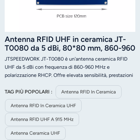
Antenna RFID UHF in ceramica JT-
T0080 da 5 dBi, 80*80 mm, 860-960
MHz, polarizzazione circolare
JTSPEEDWORK JT-T0080 è un'antenna ceramica RFID
destrorsa (RHCP), alta sensibilità.
UHF da 5 dBi con frequenza di 860-960 MHz e
polarizzazione RHCP. Offre elevata sensibilità, prestazioni
stabili, impedenza di 50 ohm e connettori personalizzabili
per lettori RFID.
TAG PIÙ POPOLARI :
Antenna RFID In Ceramica
Antenna RFID In Ceramica UHF
Antenna RFID UHF A 915 MHz
Antenna Ceramica UHF