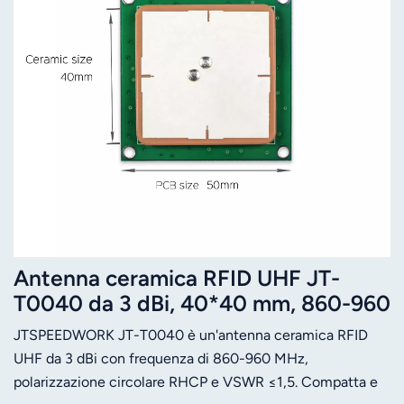
Antenna ceramica RFID UHF JT-
T0040 da 3 dBi, 40*40 mm, 860-960
MHz, polarizzazione circolare RHCP,
JTSPEEDWORK JT-T0040 è un'antenna ceramica RFID
connettore personalizzato.
UHF da 3 dBi con frequenza di 860-960 MHz,
polarizzazione circolare RHCP e VSWR ≤1,5. Compatta e