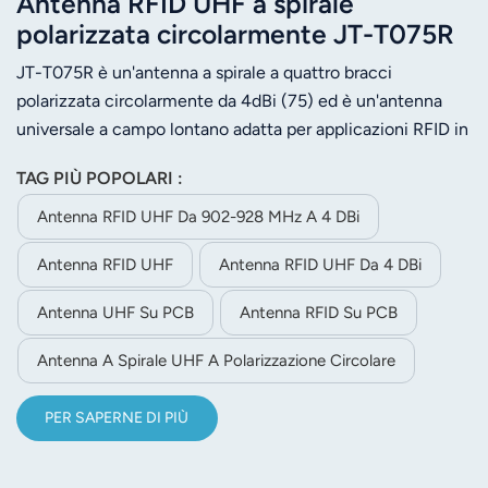
Antenna RFID UHF a spirale
polarizzata circolarmente JT-T075R
da 4 dBi, 860-960 MHz.
JT-T075R è un'antenna a spirale a quattro bracci
polarizzata circolarmente da 4dBi (75) ed è un'antenna
universale a campo lontano adatta per applicazioni RFID in
banda UHF. Ha le caratteristiche di piccolo volume, alto
TAG PIÙ POPOLARI :
guadagno, bassa onda stazionaria, buona simmetria della
direzione e basso rapporto assiale. Può essere facilmente
Antenna RFID UHF Da 902-928 MHz A 4 DBi
applicata a occasioni terminali come i telefoni cellulari
Antenna RFID UHF
Antenna RFID UHF Da 4 DBi
RFID in banda UHF.
Antenna UHF Su PCB
Antenna RFID Su PCB
Antenna A Spirale UHF A Polarizzazione Circolare
PER SAPERNE DI PIÙ