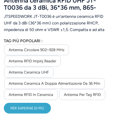
Antenna ceramica RFID UHF JT-
T0036 da 3 dBi, 36*36 mm, 865-
868/902-928 MHz, polarizzazione
JTSPEEDWORK JT-T0036 è un'antenna ceramica RFID
circolare destra (RHCP) per PDA.
UHF da 3 dBi (36*36 mm) con polarizzazione RHCP,
impedenza di 50 ohm e VSWR ≤1,5. Compatta e ad alta
sensibilità, è ideale per l'integrazione in PDA grazie ai
TAG PIÙ POPOLARI :
connettori personalizzabili.
Antenna Circolare 902~928 MHz
Antenna RFID Impinj Reader
Antenna Ceramica UHF
Antenna Ceramica A Doppia Alimentazione Da 36 Mm
Antenna RFID In Ceramica
Antenna Per Tag RFID
PER SAPERNE DI PIÙ