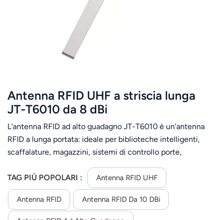
Antenna RFID UHF a striscia lunga
JT-T6010 da 8 dBi
L'antenna RFID ad alto guadagno JT-T6010 è un'antenna
RFID a lunga portata: ideale per biblioteche intelligenti,
scaffalature, magazzini, sistemi di controllo porte,
gestione delle risorse nella logistica e nella catena di
approvvigionamento, ecc.
TAG PIÙ POPOLARI :
Antenna RFID UHF
Antenna RFID
Antenna RFID Da 10 DBi