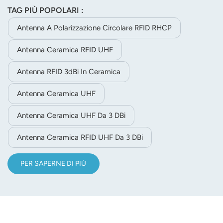
dalle prestazioni stabili, presenta un'impedenza di 50 ohm
TAG PIÙ POPOLARI :
e connettori personalizzabili per diverse applicazioni RFID.
Antenna A Polarizzazione Circolare RFID RHCP
Antenna Ceramica RFID UHF
Antenna RFID 3dBi In Ceramica
Antenna Ceramica UHF
Antenna Ceramica UHF Da 3 DBi
Antenna Ceramica RFID UHF Da 3 DBi
PER SAPERNE DI PIÙ