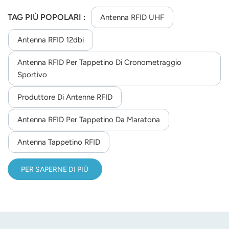
qualsiasi condizione atmosferica, offre un elevato
guadagno, una lunga distanza di lettura, una velocità
TAG PIÙ POPOLARI :
Antenna RFID UHF
elevata e prestazioni stabili contro le interferenze.
Antenna RFID 12dbi
Antenna RFID Per Tappetino Di Cronometraggio
Sportivo
Produttore Di Antenne RFID
Antenna RFID Per Tappetino Da Maratona
Antenna Tappetino RFID
PER SAPERNE DI PIÙ