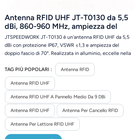
Antenna RFID UHF JT-T0130 da 5,5
dBi, 860-960 MHz, ampiezza del
fascio di 70°, per la gestione delle
JTSPEEDWORK JT-T0130 è un'antenna RFID UHF da 5,5
risorse.
dBi con protezione IP67, VSWR ≤1,3 e ampiezza del
doppio fascio di 70°. Realizzata in alluminio, eccelle nella
gestione delle risorse grazie all'ampia adattabilità
ambientale e alla facilità di installazione.
TAG PIÙ POPOLARI :
Antenna RFID
Antenna RFID UHF
Antenna RFID UHF A Pannello Medio Da 9 DBi
Antenna RFID UHF
Antenna Per Cancello RFID
Antenna Per Lettore RFID UHF