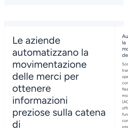
Au
Le aziende
la
mo
automatizzano la
de
movimentazione
Sos
tra
delle merci per
ope
con
ottenere
fle
mob
informazioni
(AG
off
preziose sulla catena
fu
di
con
int