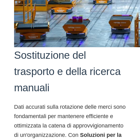
guidano le operazioni
aziendali e
norsk
consentono
magyar
l'eccellenza
operativa.
Sostituzione del
Contattaci
Trova un
partner
trasporto e della ricerca
manuali
Dati accurati sulla rotazione delle merci sono
fondamentali per mantenere efficiente e
ottimizzata la catena di approvvigionamento
di un'organizzazione. Con
Soluzioni per la