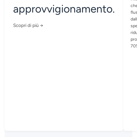
approvvigionamento.
che
flu
dal
Scopri di più →
spe
rid
pro
70