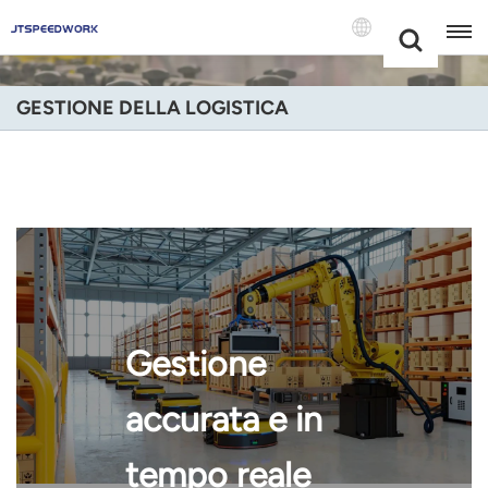
Choose Your
+86 -18681515767
Language(Itali
GESTIONE DELLA LOGISTICA
English
Français
Deutsch
Русский
Italiano
Gestione
Español
accurata e in
Português
tempo reale
Nederland