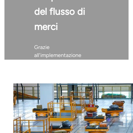
del flusso di
عربي
日语
merci
한국어
Grazie
Türk
all'implementazione
dell'automazione
Ελληνικά
AGV (Automated
Melayu
Guided Vehicle), le
organizzazioni
Polski
estendono l'Internet
delle cose a ogni
แบบไทย
scaffale e articolo,
Tiếng Việt
ottenendo nuove
informazioni che
Indonesia