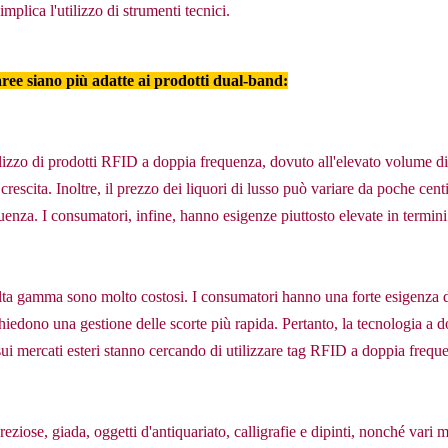
mplica l'utilizzo di strumenti tecnici.
aree siano più adatte ai prodotti dual-band:
ilizzo di prodotti RFID a doppia frequenza, dovuto all'elevato volume di
crescita. Inoltre, il prezzo dei liquori di lusso può variare da poche cen
nza. I consumatori, infine, hanno esigenze piuttosto elevate in termini d
alta gamma sono molto costosi. I consumatori hanno una forte esigenza di a
iedono una gestione delle scorte più rapida. Pertanto, la tecnologia a d
 sui mercati esteri stanno cercando di utilizzare tag RFID a doppia frequ
reziose, giada, oggetti d'antiquariato, calligrafie e dipinti, nonché vari 