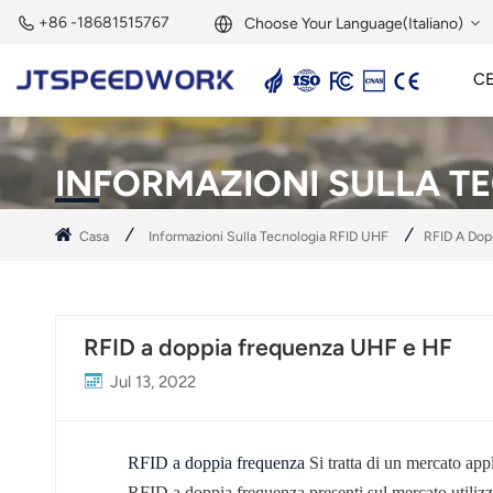
+86 -18681515767
Choose Your Language(Italiano)
C
English
Lettore Attivo A 2,45 GHz
Tag Attivo A 2,45 GHz
Modulo RFID A 2,45 GHz
Français
INFORMAZIONI SULLA T
Deutsch
Casa
Informazioni Sulla Tecnologia RFID UHF
RFID A Dop
Русский
Italiano
RFID a doppia frequenza UHF e HF
Español
Jul 13, 2022
Português
Nederland
RFID a doppia frequenza
Si tratta di un mercato appl
RFID a doppia frequenza presenti sul mercato utilizz