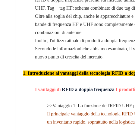
عربي
UHF. Tag + tag HF: schema combinato di due tag di
Oltre alla soglia del chip, anche le apparecchiature 
日语
bande di frequenza HF e UHF sono completamente diver
한국어
combinazioni di antenne.
Inoltre, l'utilizzo attuale di prodotti a doppia freque
Türk
Secondo le informazioni che abbiamo esaminato, il vo
nuovo punto di crescita del mercato.
Ελληνικά
Melayu
1. Introduzione ai vantaggi della tecnologia RFID a d
Polski
I vantaggi di
RFID a doppia frequenza
I prodotti
แบบไทย
>>Vantaggio 1: La funzione dell'RFID UHF per
Tiếng Việt
Il principale vantaggio della tecnologia RFID U
un inventario rapido, soprattutto nella logisti
Indonesia