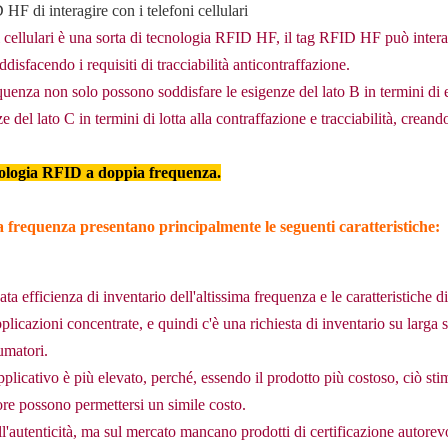
F di interagire con i telefoni cellulari
 cellulari è una sorta di tecnologia RFID HF, il tag RFID HF può interag
disfacendo i requisiti di tracciabilità anticontraffazione.
quenza non solo possono soddisfare le esigenze del lato B in termini di 
 del lato C in termini di lotta alla contraffazione e tracciabilità, creand
cnologia RFID a doppia frequenza.
a frequenza presentano principalmente le seguenti caratteristiche:
a efficienza di inventario dell'altissima frequenza e le caratteristiche di 
icazioni concentrate, e quindi c'è una richiesta di inventario su larga sca
umatori.
pplicativo è più elevato, perché, essendo il prodotto più costoso, ciò sti
lore possono permettersi un simile costo.
l'autenticità, ma sul mercato mancano prodotti di certificazione autorevo