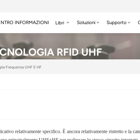
ENTRO INFORMAZIONI
Soluzioni
Supporto
Libri
ECNOLOGIA RFID UHF
pia Frequenza UHF E HF
icativo relativamente specifico. È ancora relativamente ristretto e la ca
ano principalmente UHF+HF per realizzare lo stesso circuito integrato. 