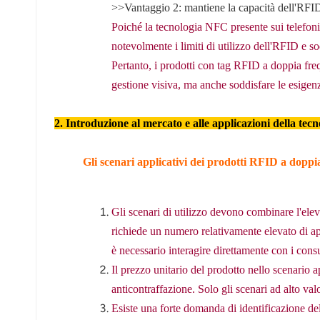
>>Vantaggio 2: mantiene la capacità dell'RFID H
norsk
Poiché la tecnologia NFC presente sui telefoni
magyar
notevolmente i limiti di utilizzo dell'RFID e sod
Pertanto, i prodotti con tag RFID a doppia fre
gestione visiva, ma anche soddisfare le esigenze
2. Introduzione al mercato e alle applicazioni della te
Gli scenari applicativi dei prodotti RFID a doppi
Gli scenari di utilizzo devono combinare l'elevat
richiede un numero relativamente elevato di appl
è necessario interagire direttamente con i cons
Il prezzo unitario del prodotto nello scenario a
anticontraffazione. Solo gli scenari ad alto va
Esiste una forte domanda di identificazione del