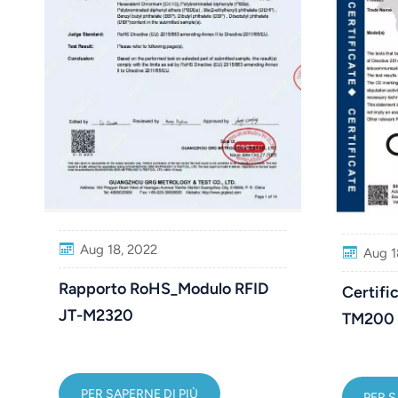
عربي
日语
한국어
Türk
Ελληνικά
Melayu
Aug 18, 2022
Aug 1
Polski
Rapporto RoHS_Modulo RFID
Certific
แบบไทย
JT-M2320
TM200
Tiếng Việt
Indonesia
PER SAPERNE DI PIÙ
PER S