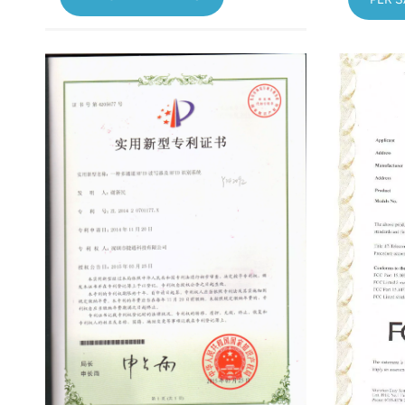
norsk
magyar