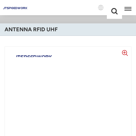
Choose Your
+86 -18681515767
Language(Itali
ANTENNA RFID UHF
English
Français
Deutsch
Русский
Italiano
Español
Português
Nederland