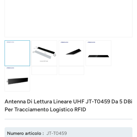
عربي
日语
한국어
Türk
Ελληνικά
Melayu
Polski
Antenna Di Lettura Lineare UHF JT-T0459 Da 5 DBi
แบบไทย
Per Tracciamento Logistico RFID
Tiếng Việt
Numero articolo :
JT-T0459
Indonesia