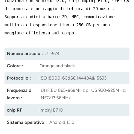
funziona con Android 13.0, chip Impinj E710, 4+64 GB
di memoria e un raggio di lettura di 20 metri.
norsk
Supporta codici a barre 2D, NFC, comunicazione
magyar
multipla ed espansione fino a 256 GB per una
maggiore efficienza sul campo.
Numero articolo :
JT-974
Colore :
Orange and black
Protocollo :
ISO18000-6C;ISO14443A&15693
Frequenza di
UHF:EU 865-868MHz or US 920-925MHz;
lavoro :
NFC:13.56MHz
chip RF :
Impinj E710
Sistema operativo :
Android 13.0