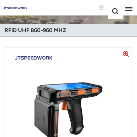
Choose Your
+86 -18681515767
Language(Itali
RFID UHF 860-960 MHZ
English
Français
Deutsch
Русский
Italiano
Español
Português
Nederland