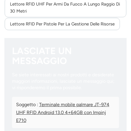
Lettore RFID UHF Per Armi Da Fuoco A Lungo Raggio Di
30 Metri
Lettore RFID Per Pistole Per La Gestione Delle Risorse
LASCIATE UN
MESSAGGIO
Se siete interessati ai nostri prodotti e desiderate
maggiori informazioni, lasciate un messaggio qui;
vi risponderemo il prima possibile.
Soggetto :
Terminale mobile palmare JT-974
UHF RFID Android 13.0 4+64GB con Impinj
E710