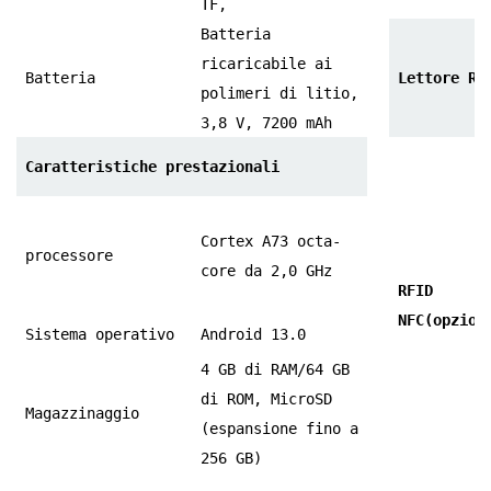
TF,
Batteria
ricaricabile ai
Batteria
Lettore RF
polimeri di litio,
3,8 V, 7200 mAh
Caratteristiche prestazionali
Cortex A73 octa-
processore
core da 2,0 GHz
RFID
NFC
(opzion
Sistema operativo
Android 13.0
4 GB di RAM/64 GB
di ROM, MicroSD
Magazzinaggio
(espansione fino a
256 GB)