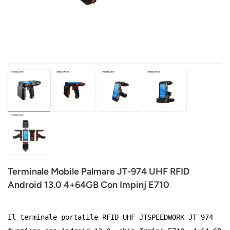
عربي
日语
한국어
Türk
Ελληνικά
Melayu
Polski
Terminale Mobile Palmare JT-974 UHF RFID
แบบไทย
Android 13.0 4+64GB Con Impinj E710
Tiếng Việt
Il terminale portatile RFID UHF JTSPEEDWORK JT-974
Indonesia