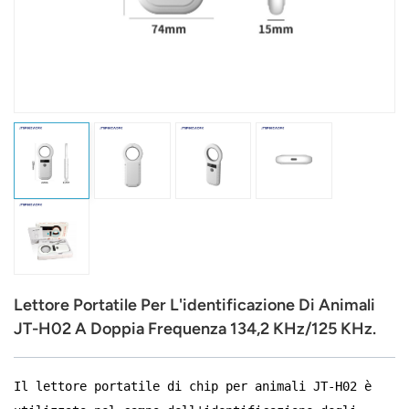
عربي
日语
한국어
Türk
Ελληνικά
Melayu
Polski
Lettore Portatile Per L'identificazione Di Animali
แบบไทย
JT-H02 A Doppia Frequenza 134,2 KHz/125 KHz.
Tiếng Việt
Il lettore portatile di chip per animali JT-H02 è
Indonesia