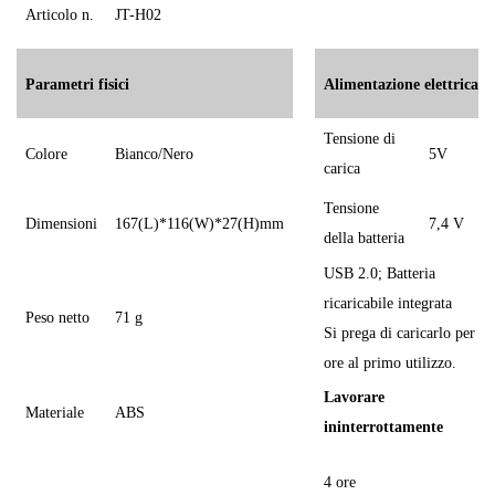
Articolo n.
JT-H02
Parametri fisici
Alimentazione elettrica
Tensione di
Colore
Bianco/Nero
5V
carica
Tensione
Dimensioni
167(L)*116(W)*27(H)mm
7,4 V
della batteria
USB 2.0; Batteria
ricaricabile integrata
Peso netto
71 g
Si prega di caricarlo per 2
ore al primo utilizzo.
Lavorare
Materiale
ABS
ininterrottamente
4 ore