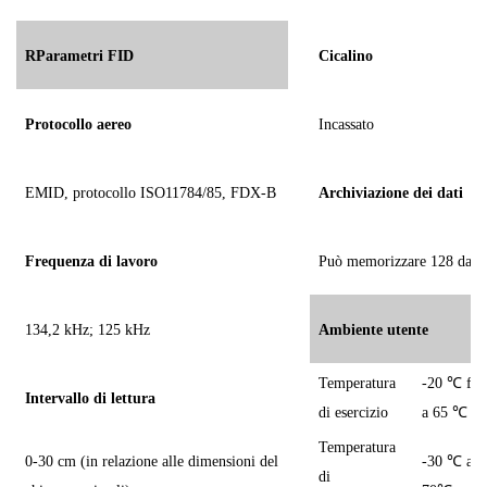
R
Parametri FID
Cicalino
Protocollo aereo
Incassato
EMID, protocollo ISO11784/85, FDX-B
Archiviazione dei dati
Frequenza di lavoro
Può memorizzare 128 dati
134,2 kHz; 125 kHz
Ambiente utente
Temperatura
-20
℃
fin
Intervallo di lettura
di esercizio
a 65
℃
Temperatura
0-30 cm (in relazione alle dimensioni del
-30
℃
a
di