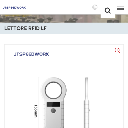
Choose Your
+86 -18681515767
Language(Itali
LETTORE RFID LF
English
Français
Deutsch
Русский
Italiano
Español
Português
Nederland