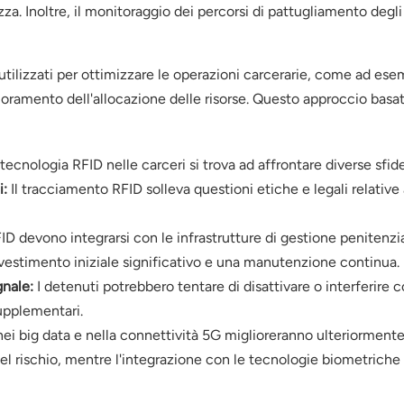
urezza. Inoltre, il monitoraggio dei percorsi di pattugliamento deg
tilizzati per ottimizzare le operazioni carcerarie, come ad esemp
ioramento dell'allocazione delle risorse. Questo approccio basa
ecnologia RFID nelle carceri si trova ad affrontare diverse sfide
i:
Il tracciamento RFID solleva questioni etiche e legali relative
ID devono integrarsi con le infrastrutture di gestione penitenzia
investimento iniziale significativo e una manutenzione continua.
gnale:
I detenuti potrebbero tentare di disattivare o interferire 
upplementari.
), nei big data e nella connettività 5G miglioreranno ulteriormente
 del rischio, mentre l'integrazione con le tecnologie biometriche