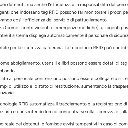
dei detenuti, ma anche l'efficienza e la responsabilità del perso
genti che indossano tag RFID possono far monitorare i propri pe
orando così l'efficienza del servizio di pattugliamento.
za (come scontri violenti o emergenze mediche), gli agenti poss
ntre il sistema dispiega automaticamente il personale di sicure
ale per la sicurezza carceraria. La tecnologia RFID può contribu
come abbigliamento, utensili e libri possono essere dotati di tag
abbando.
ate al personale penitenziario possono essere collegate a siste
empi di utilizzo e lo stato di restituzione, aumentando la traspar
nziaria
ecnologia RFID automatizza il tracciamento e la registrazione di
nziario e consentendo loro di concentrarsi sulla sicurezza e sul
reale dei detenuti e fornisce avvisi tempestivi in ​​caso di com