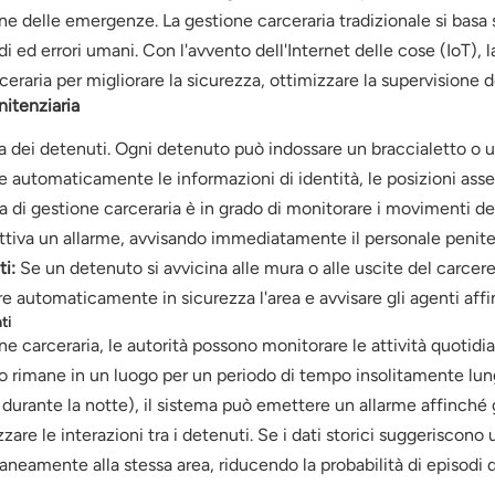
e delle emergenze. La gestione carceraria tradizionale si basa 
ardi ed errori umani. Con l'avvento dell'Internet delle cose (IoT),
raria per migliorare la sicurezza, ottimizzare la supervisione dei
nitenziaria
a dei detenuti. Ogni detenuto può indossare un braccialetto o un
e automaticamente le informazioni di identità, le posizioni as
a di gestione carceraria è in grado di monitorare i movimenti d
 attiva un allarme, avvisando immediatamente il personale penite
i:
Se un detenuto si avvicina alle mura o alle uscite del carcere,
e automaticamente in sicurezza l'area e avvisare gli agenti aff
ti
ne carceraria, le autorità possono monitorare le attività quotidi
rimane in un luogo per un periodo di tempo insolitamente lungo 
urante la notte), il sistema può emettere un allarme affinché g
are le interazioni tra i detenuti. Se i dati storici suggeriscono u
amente alla stessa area, riducendo la probabilità di episodi d