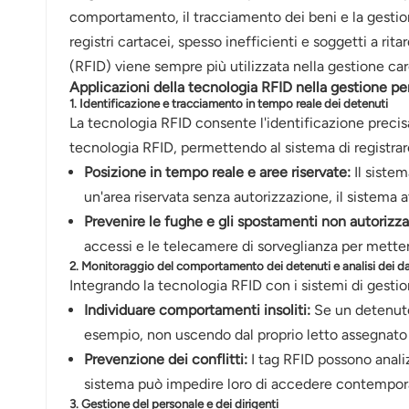
عربي
comportamento, il tracciamento dei beni e la gestion
registri cartacei, spesso inefficienti e soggetti a rit
日语
(RFID) viene sempre più utilizzata nella gestione carce
Applicazioni della tecnologia RFID nella gestione pe
한국어
1. Identificazione e tracciamento in tempo reale dei detenuti
La tecnologia RFID consente l'identificazione precis
Türk
tecnologia RFID, permettendo al sistema di registrar
Posizione in tempo reale e aree riservate:
Il sistem
Ελληνικά
un'area riservata senza autorizzazione, il sistema
Melayu
Prevenire le fughe e gli spostamenti non autorizzat
accessi e le telecamere di sorveglianza per metter
Polski
2. Monitoraggio del comportamento dei detenuti e analisi dei da
Integrando la tecnologia RFID con i sistemi di gestio
แบบไทย
Individuare comportamenti insoliti:
Se un detenuto 
esempio, non uscendo dal proprio letto assegnato d
Tiếng Việt
Prevenzione dei conflitti:
I tag RFID possono analizz
sistema può impedire loro di accedere contemporane
Indonesia
3. Gestione del personale e dei dirigenti