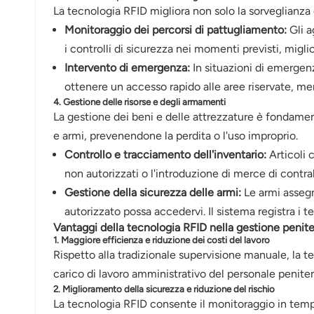
La tecnologia RFID migliora non solo la sorveglianza 
norsk
Monitoraggio dei percorsi di pattugliamento:
Gli a
magyar
i controlli di sicurezza nei momenti previsti, migli
Intervento di emergenza:
In situazioni di emergen
ottenere un accesso rapido alle aree riservate, me
4. Gestione delle risorse e degli armamenti
La gestione dei beni e delle attrezzature è fondament
e armi, prevenendone la perdita o l'uso improprio.
Controllo e tracciamento dell'inventario:
Articoli 
non autorizzati o l'introduzione di merce di contr
Gestione della sicurezza delle armi:
Le armi assegn
autorizzato possa accedervi. Il sistema registra i t
Vantaggi della tecnologia RFID nella gestione penite
1. Maggiore efficienza e riduzione dei costi del lavoro
Rispetto alla tradizionale supervisione manuale, la t
carico di lavoro amministrativo del personale penite
2. Miglioramento della sicurezza e riduzione del rischio
La tecnologia RFID consente il monitoraggio in tempo 