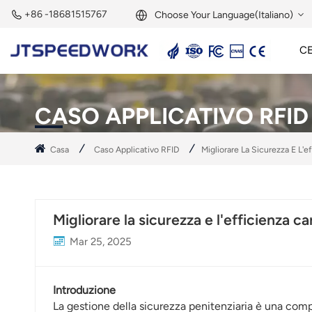
+86 -18681515767
Choose Your Language(Italiano)
C
English
Lettore Attivo A 2,45 GHz
Tag Attivo A 2,45 GHz
Modulo RFID A 2,45 GHz
Français
CASO APPLICATIVO RFID
Deutsch
Casa
Caso Applicativo RFID
Migliorare La Sicurezza E L'e
Русский
Italiano
Migliorare la sicurezza e l'efficienza ca
Español
Mar 25, 2025
Português
Introduzione
Nederland
La gestione della sicurezza penitenziaria è una comp