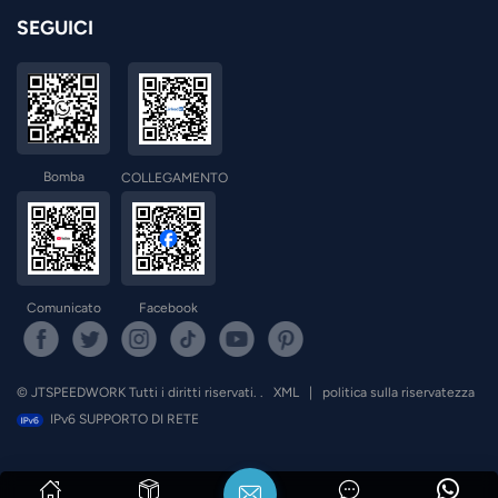
SEGUICI
Bomba
COLLEGAMENTO
Comunicato
Facebook
© JTSPEEDWORK Tutti i diritti riservati. .
XML
|
politica sulla riservatezza
IPv6 SUPPORTO DI RETE