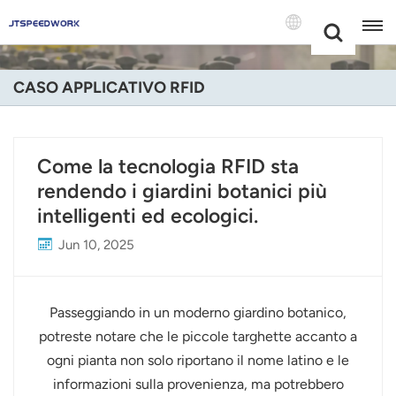
Choose Your
+86 -18681515767
Language(Itali
CASO APPLICATIVO RFID
English
Français
Come la tecnologia RFID sta
rendendo i giardini botanici più
Deutsch
intelligenti ed ecologici.
Русский
Jun 10, 2025
Italiano
Español
Passeggiando in un moderno giardino botanico,
potreste notare che le piccole targhette accanto a
Português
ogni pianta non solo riportano il nome latino e le
informazioni sulla provenienza, ma potrebbero
Nederland