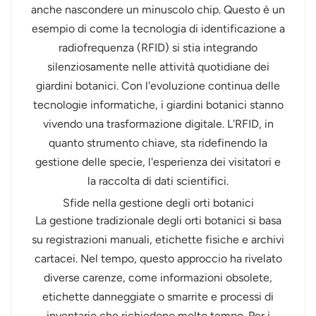
anche nascondere un minuscolo chip. Questo è un
عربي
esempio di come la tecnologia di identificazione a
radiofrequenza (RFID) si stia integrando
日语
silenziosamente nelle attività quotidiane dei
giardini botanici. Con l'evoluzione continua delle
한국어
tecnologie informatiche, i giardini botanici stanno
Türk
vivendo una trasformazione digitale. L'RFID, in
quanto strumento chiave, sta ridefinendo la
Ελληνικά
gestione delle specie, l'esperienza dei visitatori e
la raccolta di dati scientifici.
Melayu
Sfide nella gestione degli orti botanici
Polski
La gestione tradizionale degli orti botanici si basa
su registrazioni manuali, etichette fisiche e archivi
แบบไทย
cartacei. Nel tempo, questo approccio ha rivelato
diverse carenze, come informazioni obsolete,
Tiếng Việt
etichette danneggiate o smarrite e processi di
Indonesia
inventario che richiedono molto tempo. Per i