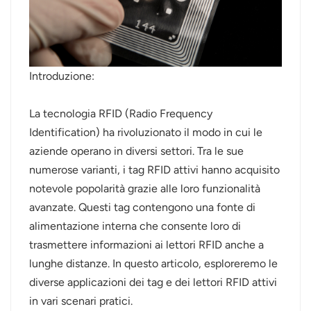
عربي
日语
Introduzione:
한국어
La tecnologia RFID (Radio Frequency
Türk
Identification) ha rivoluzionato il modo in cui le
Ελληνικά
aziende operano in diversi settori. Tra le sue
numerose varianti, i tag RFID attivi hanno acquisito
Melayu
notevole popolarità grazie alle loro funzionalità
avanzate. Questi tag contengono una fonte di
Polski
alimentazione interna che consente loro di
แบบไทย
trasmettere informazioni ai lettori RFID anche a
lunghe distanze. In questo articolo, esploreremo le
Tiếng Việt
diverse applicazioni dei tag e dei lettori RFID attivi
in ​​vari scenari pratici.
Indonesia