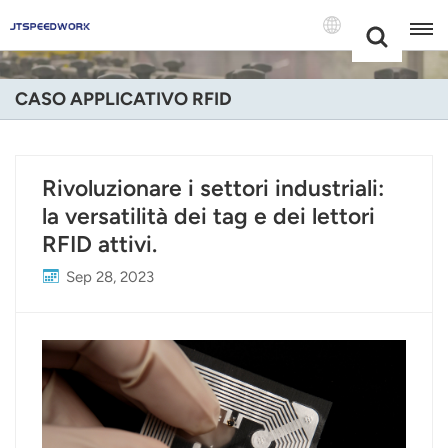
Choose Your
+86 -18681515767
Language(Itali
CASO APPLICATIVO RFID
English
Français
Rivoluzionare i settori industriali:
la versatilità dei tag e dei lettori
Deutsch
RFID attivi.
Русский
Sep 28, 2023
Italiano
Español
Português
Nederland