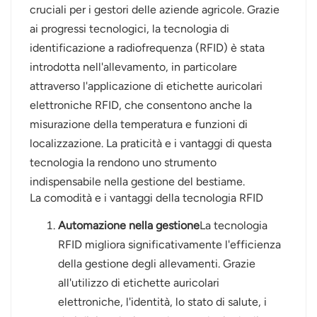
cruciali per i gestori delle aziende agricole. Grazie
عربي
ai progressi tecnologici, la tecnologia di
identificazione a radiofrequenza (RFID) è stata
日语
introdotta nell'allevamento, in particolare
attraverso l'applicazione di etichette auricolari
한국어
elettroniche RFID, che consentono anche la
Türk
misurazione della temperatura e funzioni di
localizzazione. La praticità e i vantaggi di questa
Ελληνικά
tecnologia la rendono uno strumento
indispensabile nella gestione del bestiame.
Melayu
La comodità e i vantaggi della tecnologia RFID
Polski
Automazione nella gestione
La tecnologia
RFID migliora significativamente l'efficienza
แบบไทย
della gestione degli allevamenti. Grazie
Tiếng Việt
all'utilizzo di etichette auricolari
elettroniche, l'identità, lo stato di salute, i
Indonesia