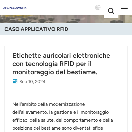
Choose Your
+86 -18681515767
Language(Itali
CASO APPLICATIVO RFID
English
Français
Etichette auricolari elettroniche
con tecnologia RFID per il
Deutsch
monitoraggio del bestiame.
Русский
Sep 10, 2024
Italiano
Español
Nell'ambito della modernizzazione
dell'allevamento, la gestione e il monitoraggio
Português
efficaci della salute, del comportamento e della
posizione del bestiame sono diventati sfide
Nederland