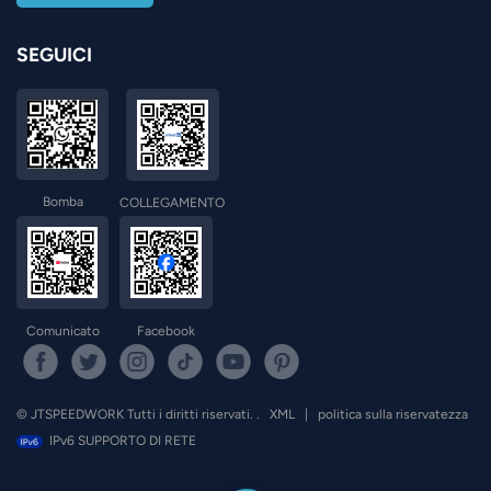
SEGUICI
Bomba
COLLEGAMENTO
Comunicato
Facebook
© JTSPEEDWORK Tutti i diritti riservati. .
XML
|
politica sulla riservatezza
IPv6 SUPPORTO DI RETE