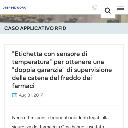
Choose Your
+86 -18681515767
Language(Itali
CASO APPLICATIVO RFID
English
Français
"Etichetta con sensore di
temperatura" per ottenere una
Deutsch
"doppia garanzia" di supervisione
Русский
della catena del freddo dei
farmaci
Italiano
Aug 31, 2017
Español
Português
Negli ultimi anni, i frequenti incidenti legati alla
Nederland
sicurezza dei farmaci in Cina hanno suscitato