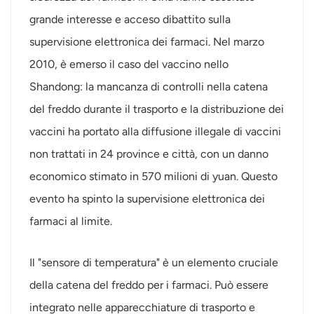
grande interesse e acceso dibattito sulla
عربي
supervisione elettronica dei farmaci. Nel marzo
日语
2010, è emerso il caso del vaccino nello
Shandong: la mancanza di controlli nella catena
한국어
del freddo durante il trasporto e la distribuzione dei
Türk
vaccini ha portato alla diffusione illegale di vaccini
Ελληνικά
non trattati in 24 province e città, con un danno
economico stimato in 570 milioni di yuan. Questo
Melayu
evento ha spinto la supervisione elettronica dei
Polski
farmaci al limite.
แบบไทย
Il "sensore di temperatura" è un elemento cruciale
Tiếng Việt
della catena del freddo per i farmaci. Può essere
integrato nelle apparecchiature di trasporto e
Indonesia