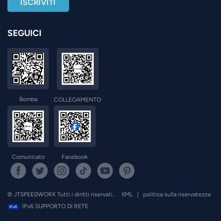
SEGUICI
Bomba
COLLEGAMENTO
Comunicato
Facebook
© JTSPEEDWORK Tutti i diritti riservati. .
XML
|
politica sulla riservatezza
IPv6 SUPPORTO DI RETE