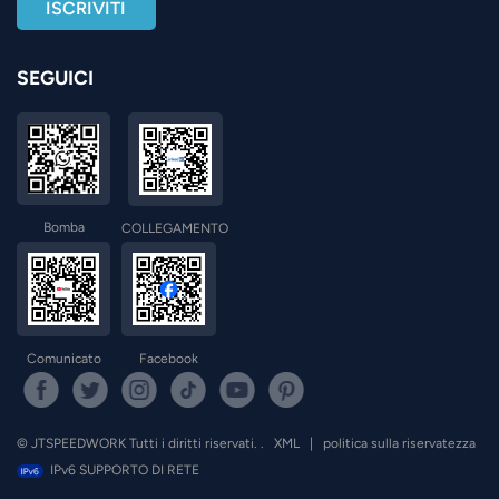
SEGUICI
Bomba
COLLEGAMENTO
Comunicato
Facebook
© JTSPEEDWORK Tutti i diritti riservati. .
XML
|
politica sulla riservatezza
IPv6 SUPPORTO DI RETE