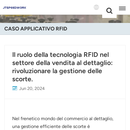
Choose Your
+86 -18681515767
Language(Itali
CASO APPLICATIVO RFID
English
Français
Il ruolo della tecnologia RFID nel
settore della vendita al dettaglio:
Deutsch
rivoluzionare la gestione delle
Русский
scorte.
Italiano
Jun 20, 2024
Español
Português
Nel frenetico mondo del commercio al dettaglio,
una gestione efficiente delle scorte è
Nederland