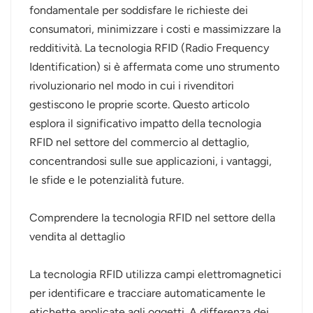
fondamentale per soddisfare le richieste dei
عربي
consumatori, minimizzare i costi e massimizzare la
redditività. La tecnologia RFID (Radio Frequency
日语
Identification) si è affermata come uno strumento
rivoluzionario nel modo in cui i rivenditori
한국어
gestiscono le proprie scorte. Questo articolo
Türk
esplora il significativo impatto della tecnologia
RFID nel settore del commercio al dettaglio,
Ελληνικά
concentrandosi sulle sue applicazioni, i vantaggi,
le sfide e le potenzialità future.
Melayu
Polski
Comprendere la tecnologia RFID nel settore della
vendita al dettaglio
แบบไทย
La tecnologia RFID utilizza campi elettromagnetici
Tiếng Việt
per identificare e tracciare automaticamente le
Indonesia
etichette applicate agli oggetti. A differenza dei