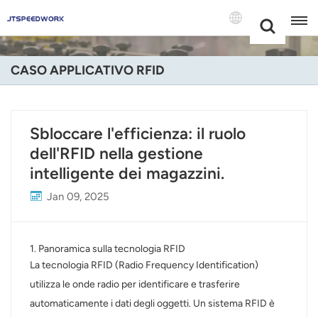
Choose Your
+86 -18681515767
Language(Itali
CASO APPLICATIVO RFID
English
Français
Sbloccare l'efficienza: il ruolo
dell'RFID nella gestione
Deutsch
intelligente dei magazzini.
Русский
Jan 09, 2025
Italiano
Español
1. Panoramica sulla tecnologia RFID
La tecnologia RFID (Radio Frequency Identification)
Português
utilizza le onde radio per identificare e trasferire
automaticamente i dati degli oggetti. Un sistema RFID è
Nederland