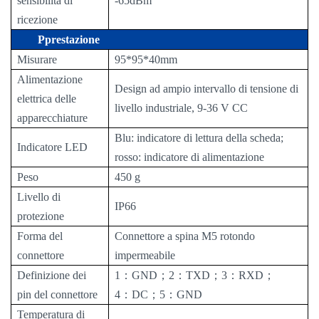
sensibilità di
-
65
dBm
ricezione
P
prestazione
Misurare
95*95*40mm
Alimentazione
Design ad ampio intervallo di tensione di
elettrica delle
livello industriale, 9-36 V CC
apparecchiature
Blu: indicatore di lettura della scheda;
Indicatore LED
rosso: indicatore di alimentazione
Peso
450 g
Livello di
IP6
6
protezione
Forma del
Connettore a spina M5 rotondo
connettore
impermeabile
Definizione dei
1
：
GND
；
2
：
TXD
；
3
：
RXD
；
pin del connettore
4
：
DC
；
5
：
GND
Temperatura di