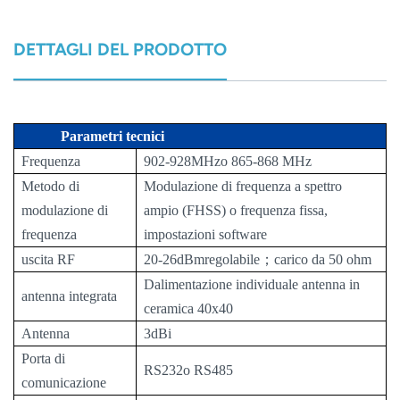
DETTAGLI DEL PRODOTTO
Parametri tecnici
Frequenza
902-928MH
z
o 865-868 MHz
Metodo di
Modulazione di frequenza a spettro
modulazione di
ampio (FHSS) o frequenza fissa,
frequenza
impostazioni software
uscita RF
20-
26
dBm
regolabile
；
carico da 50 ohm
D
alimentazione individuale
antenna in
antenna integrata
ceramica 40x40
Antenna
3dBi
Porta di
RS232
o RS485
comunicazione