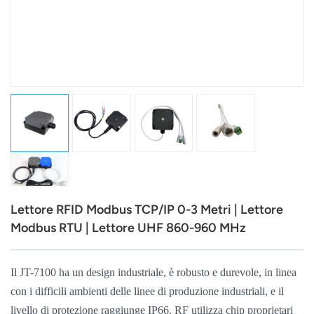
عربي
日语
한국어
Türk
Ελληνικά
Melayu
Lettore RFID Modbus TCP/IP 0-3 Metri | Lettore
Polski
Modbus RTU | Lettore UHF 860-960 MHz
แบบไทย
Il JT-7100 ha un design industriale, è robusto e durevole, in linea
Tiếng Việt
con i difficili ambienti delle linee di produzione industriali, e il
Indonesia
livello di protezione raggiunge IP66.
RF utilizza chip proprietari