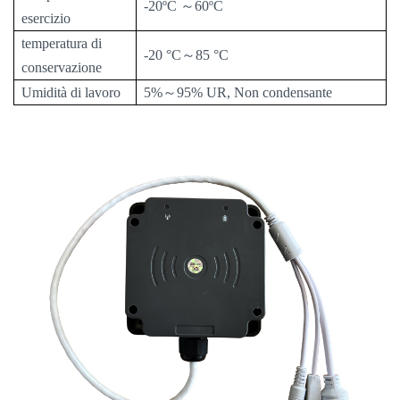
-20ºC
～
60ºC
esercizio
temperatura di
-20 °C
～
85 °C
conservazione
Umidità di lavoro
5%
～
95% UR,
Non condensante