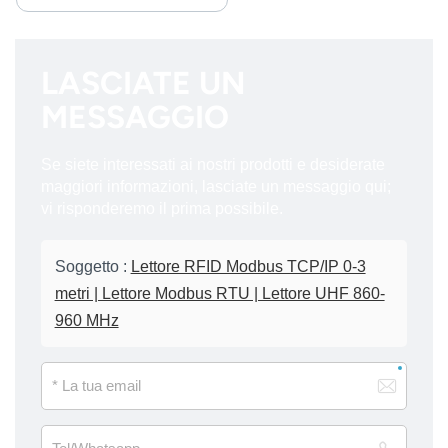
LASCIATE UN
MESSAGGIO
Se siete interessati ai nostri prodotti e desiderate
maggiori informazioni, lasciate un messaggio qui;
vi risponderemo il prima possibile.
Soggetto :
Lettore RFID Modbus TCP/IP 0-3
metri | Lettore Modbus RTU | Lettore UHF 860-
960 MHz