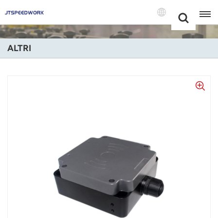
Choose Your
+86 -18681515767
Language(Itali
ALTRI
English
Français
Deutsch
Русский
Italiano
Español
Português
Nederland