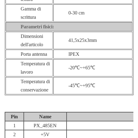
Gamma di
0-30 cm
scrittura
Parametri fisici:
Dimensioni
41,5x25x3mm
dell'articolo
Porta antenna
IPEX
Temperatura di
-20℃~+65℃
lavoro
Temperatura di
-45℃~+95℃
conservazione
Pi
n
Na
me
1
PX_485EN
2
+5V