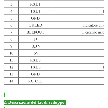
3
RXD1
4
TXD1
Tra
5
GND
6
OKLED
Indicatore di let
7
BEEPOUT
Il cicalino aziona
8
T+
9
+3,3 V
10
+5V
11
RXD0
12
TXD0
Tra
13
GND
14
PX_CTL
2. Descrizione del kit di sviluppo: