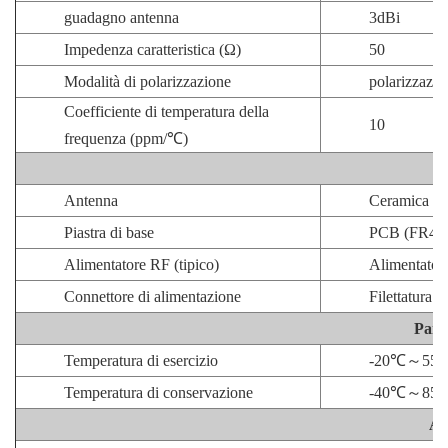
guadagno antenna
3dBi
Impedenza caratteristica (Ω)
50
Modalità di polarizzazione
polarizzazio
Coefficiente di temperatura della
10
frequenza (ppm/
℃
)
Ma
Antenna
Ceramica
Piastra di base
PCB (FR4)
Alimentatore RF (tipico)
Alimentator
Connettore di alimentazione
Filettatura
Param
Temperatura di esercizio
-20
℃～
55
Temperatura di conservazione
-40
℃～
85
At