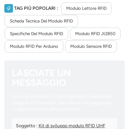
TAG PIÙ POPOLARI :
Modulo Lettore RFID
Scheda Tecnica Del Modulo RFID
Specifiche Del Modulo RFID
Modulo RFID Jt2850
Modulo RFID Per Arduino
Modulo Sensore RFID
LASCIATE UN
MESSAGGIO
Se siete interessati ai nostri prodotti e desiderate
maggiori informazioni, lasciate un messaggio qui;
vi risponderemo il prima possibile.
Soggetto :
Kit di sviluppo modulo RFID UHF