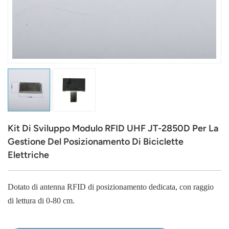
عربي
日语
한국어
Türk
Ελληνικά
Kit Di Sviluppo Modulo RFID UHF JT-2850D Per La
Melayu
Gestione Del Posizionamento Di Biciclette
Elettriche
Polski
แบบไทย
Dotato di antenna RFID di posizionamento dedicata, con raggio
di lettura di 0-80 cm.
Tiếng Việt
Indonesia