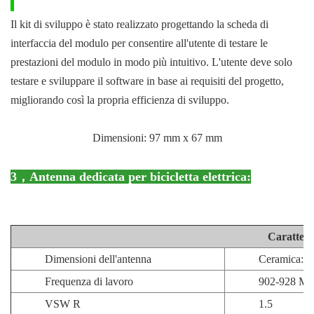
Il kit di sviluppo è stato realizzato progettando la scheda di
interfaccia del modulo per consentire all'utente di testare le
prestazioni del modulo in modo più intuitivo. L'utente deve solo
testare e sviluppare il software in base ai requisiti del progetto,
migliorando così la propria efficienza di sviluppo.
Dimensioni: 97 mm x 67 mm
3，
Antenna dedicata per bicicletta elettrica:
Caratteris
Dimensioni dell'antenna
Ceramica: 9
Frequenza di lavoro
902-928 MHz
VSW R
1.5