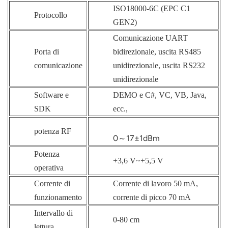
ISO18000-6C (EPC C1
Protocollo
GEN2)
Comunicazione UART
Porta di
bidirezionale, uscita RS485
comunicazione
unidirezionale, uscita RS232
unidirezionale
Software e
DEMO e C#, VC, VB, Java,
SDK
ecc.,
potenza RF
0～17±1dBm
Potenza
+3,6 V~+5,5 V
operativa
Corrente di
Corrente di lavoro 50 mA,
funzionamento
corrente di picco 70 mA
Intervallo di
0-80 cm
lettura