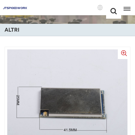
Choose Your
+86 -18681515767
Language(Itali
ALTRI
English
Français
Deutsch
Русский
Italiano
Español
Português
Nederland