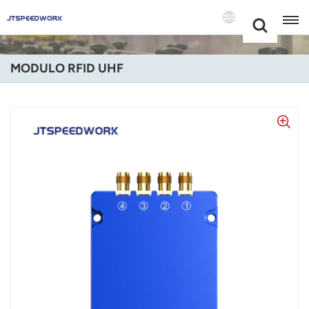
Choose Your
+86 -18681515767
Language(Itali
MODULO RFID UHF
English
Français
Deutsch
Русский
Italiano
Español
Português
Nederland