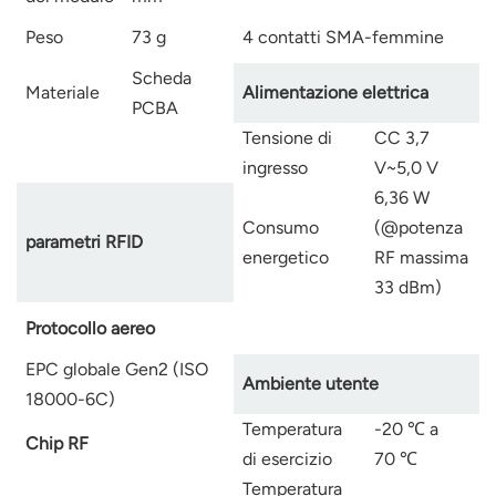
Peso
73 g
4 contatti SMA-femmine
Scheda
Materiale
Alimentazione elettrica
PCBA
Tensione di
CC 3,7
ingresso
V~5,0 V
6,36 W
Consumo
(@potenza
parametri RFID
energetico
RF massima
33 dBm)
Protocollo aereo
EPC globale Gen2 (ISO
Ambiente utente
18000-6C)
Temperatura
-20
℃
a
Chip RF
di esercizio
70
℃
Temperatura