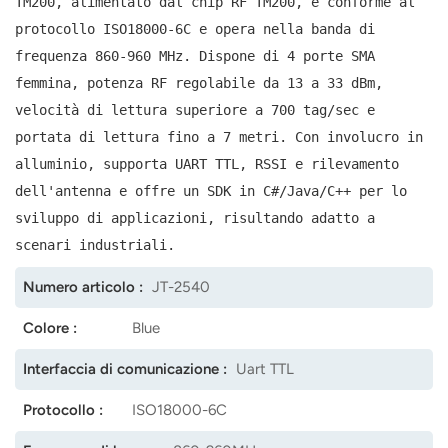
TM200, alimentato dal chip RF TM200, è conforme al
protocollo ISO18000-6C e opera nella banda di
norsk
frequenza 860-960 MHz. Dispone di 4 porte SMA
magyar
femmina, potenza RF regolabile da 13 a 33 dBm,
velocità di lettura superiore a 700 tag/sec e
portata di lettura fino a 7 metri. Con involucro in
alluminio, supporta UART TTL, RSSI e rilevamento
dell'antenna e offre un SDK in C#/Java/C++ per lo
sviluppo di applicazioni, risultando adatto a
scenari industriali.
Numero articolo :
JT-2540
Colore :
Blue
Interfaccia di comunicazione :
Uart TTL
Protocollo :
ISO18000-6C