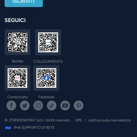
SEGUICI
Bomba
COLLEGAMENTO
Comunicato
Facebook
© JTSPEEDWORK Tutti i diritti riservati. .
XML
|
politica sulla riservatezza
IPv6 SUPPORTO DI RETE