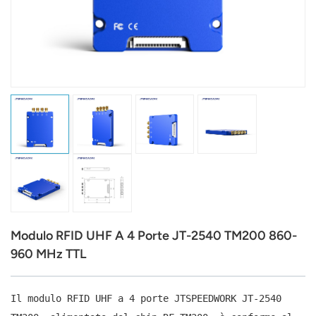
عربي
日语
한국어
Türk
Ελληνικά
Melayu
Polski
Modulo RFID UHF A 4 Porte JT-2540 TM200 860-
แบบไทย
960 MHz TTL
Tiếng Việt
Il modulo RFID UHF a 4 porte JTSPEEDWORK JT-2540
Indonesia