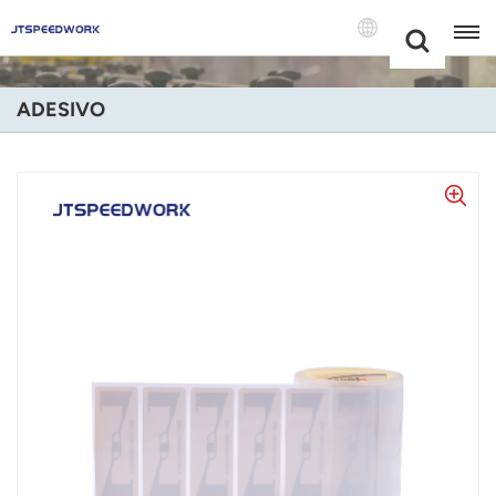
Choose Your
+86 -18681515767
Language(Itali
ADESIVO
English
Français
Deutsch
Русский
Italiano
Español
Português
Nederland