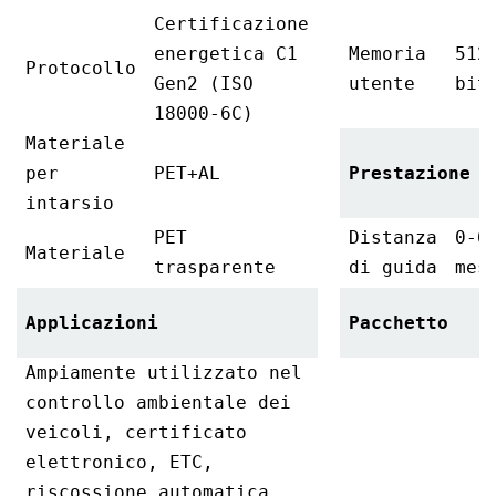
Certificazione
energetica C1
Memoria
512
Protocollo
Gen2 (ISO
utente
bit
18000-6C)
Materiale
per
PET+AL
Prestazione
intarsio
PET
Distanza
0-6
Materiale
trasparente
di guida
mes
Applicazioni
Pacchetto
Ampiamente utilizzato nel
controllo ambientale dei
veicoli, certificato
elettronico, ETC,
riscossione automatica