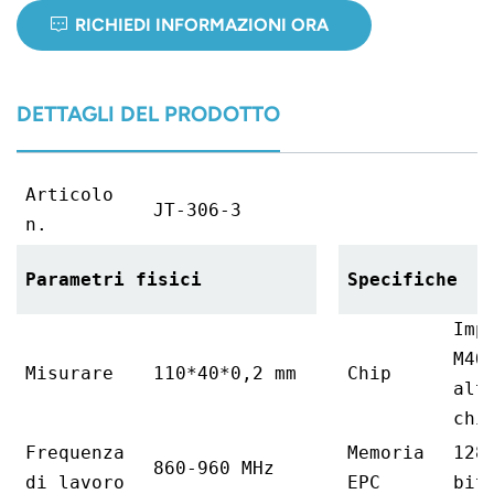
RICHIEDI INFORMAZIONI ORA
DETTAGLI DEL PRODOTTO
Articolo
JT-306-3
n.
Parametri fisici
Specifiche
Imp
M4Q
Misurare
110*40*0,2 mm
Chip
alt
chi
Frequenza
Memoria
128
860-960 MHz
di lavoro
EPC
bit