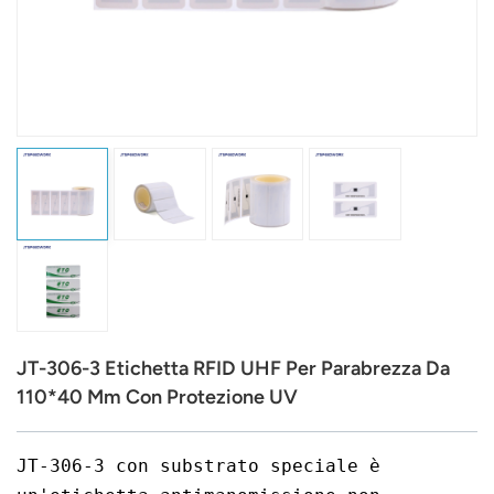
عربي
日语
한국어
Türk
Ελληνικά
Melayu
Polski
JT-306-3 Etichetta RFID UHF Per Parabrezza Da
แบบไทย
110*40 Mm Con Protezione UV
Tiếng Việt
JT-306-3 con substrato speciale è
Indonesia