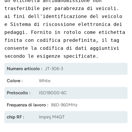
un'etichetta antimanomissione non
trasferibile per parabrezza di veicoli.
norsk
ai fini dell'identificazione del veicolo
magyar
e
Sistema di riscossione elettronica dei
pedaggi. Fornito in rotolo come etichetta
finita con codifica predefinita, il tag
consente la codifica di dati aggiuntivi
secondo le esigenze specificate.
Numero articolo :
JT-306-3
Colore :
White
Protocollo :
ISO18000-6C
Frequenza di lavoro :
860-960MHz
chip RF :
Impinj M4QT