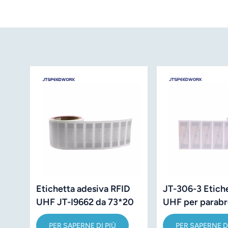
Etichetta adesiva RFID
JT-306-3 Etich
UHF JT-I9662 da 73*20
UHF per parabr
mm
110*40 mm co
PER SAPERNE DI PIÙ
PER SAPERNE DI