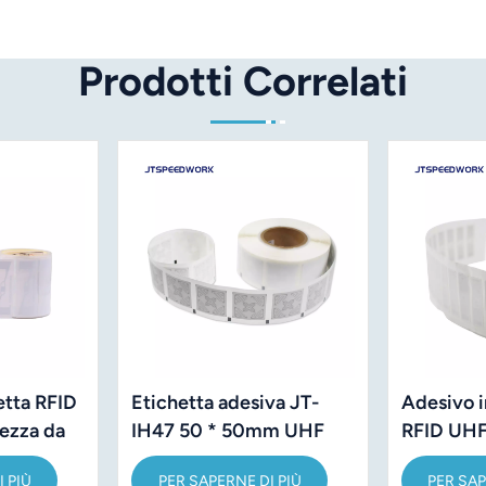
Prodotti Correlati
etta RFID
Etichetta adesiva JT-
Adesivo i
ezza da
IH47 50 * 50mm UHF
RFID UHF
n
RFID 860-960 MHz
dimensio
 PIÙ
PER SAPERNE DI PIÙ
PER SAP