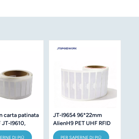
JT-I9654 96*22mm
n carta patinata
AlienH9 PET UHF RFID
 JT-I9610,
per la gestione delle
ni 50x13 mm.
PER SAPERNE DI PIÙ
ERNE DI PIÙ