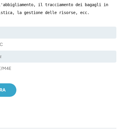
l'abbigliamento, il tracciamento dei bagagli in
istica, la gestione delle risorse, ecc.
6C
z
T/M4E
ORA