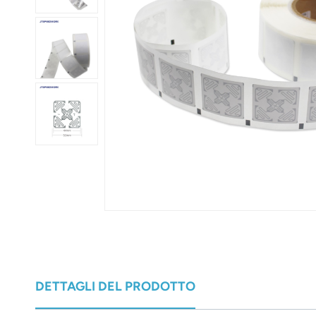
عربي
日语
한국어
Türk
Ελληνικά
Melayu
Polski
แบบไทย
Tiếng Việt
DETTAGLI DEL PRODOTTO
Indonesia