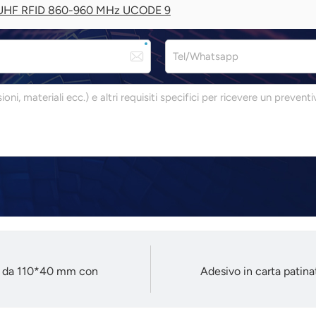
m UHF RFID 860-960 MHz UCODE 9
a da 110*40 mm con
Adesivo in carta pati