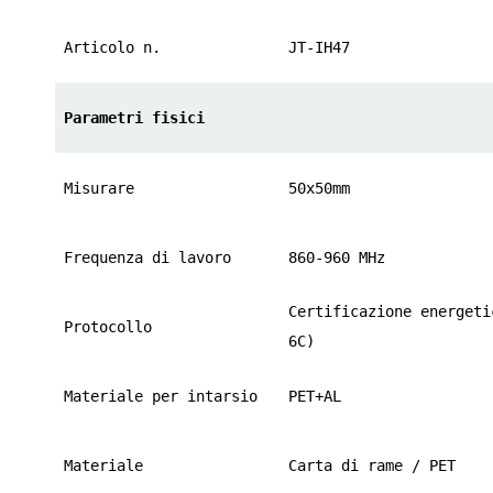
norsk
Articolo n.
JT-IH47
magyar
Parametri fisici
Misurare
50x50mm
Frequenza di lavoro
860-960 MHz
Certificazione energeti
Protocollo
6C)
Materiale per intarsio
PET+AL
Materiale
Carta di rame / PET