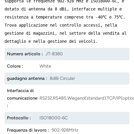
supporta le frequenze 902-928 MHz e ISO18000-6C, è
dotato di antenna da 8 dBi, interfacce multiple e
norsk
resistenza a temperature comprese tra -40℃ e 75℃.
magyar
Trova applicazione nel controllo accessi, nella
gestione di magazzini, nel settore della vendita al
dettaglio e nella gestione dei veicoli.
Numero articolo :
JT-8380
Colore :
White
guadagno antenna :
8dBi Circular
Interfaccia di
comunicazione
RS232,RS485,Wiegand(standard),TCP/IP(option
:
Protocollo :
ISO18000-6C
Frequenza di lavoro :
902-928MHz