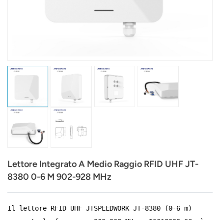
عربي
日语
한국어
Türk
Ελληνικά
Melayu
Polski
Lettore Integrato A Medio Raggio RFID UHF JT-
แบบไทย
8380 0-6 M 902-928 MHz
Tiếng Việt
Il lettore RFID UHF JTSPEEDWORK JT-8380 (0-6 m)
Indonesia