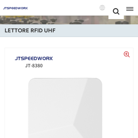
Choose Your
+86 -18681515767
Language(Itali
LETTORE RFID UHF
English
Français
Deutsch
Русский
Italiano
Español
Português
Nederland