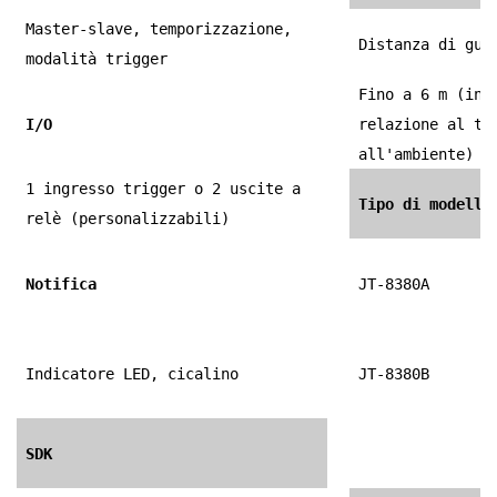
Master-slave, temporizzazione,
Distanza di gui
modalità trigger
Fino a 6 m (in
I/O
relazione al ta
all'ambiente)
1 ingresso trigger o 2 uscite a
Tipo di modello
relè (personalizzabili)
Notifica
JT-8380A
Indicatore LED, cicalino
JT-8380B
SDK