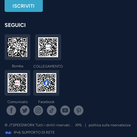
SEGUICI
Bomba
COLLEGAMENTO
Comunicato
Facebook
© JTSPEEDWORK Tutti i diritti riservati. .
XML
|
politica sulla riservatezza
IPv6 SUPPORTO DI RETE