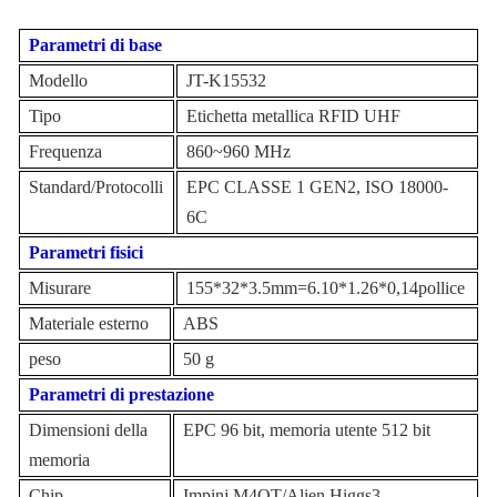
Parametri di base
Modello
JT-K15532
Tipo
Etichetta metallica RFID UHF
Frequenza
860~960 MHz
Standard/Protocolli
EPC CLASSE 1 GEN2, ISO 18000-
6C
Parametri fisici
Misurare
155
*
32
*
3.5
mm=
6.10
*
1.26
*
0,14
pollice
Materiale esterno
ABS
peso
50 g
Parametri di prestazione
Dimensioni della
EPC 96 bit, memoria utente 512 bit
memoria
Chip
Impinj M4QT/Alien Higgs3