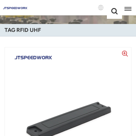
Choose Your
+86 -18681515767
Language(Itali
TAG RFID UHF
English
Français
Deutsch
Русский
Italiano
Español
Português
Nederland