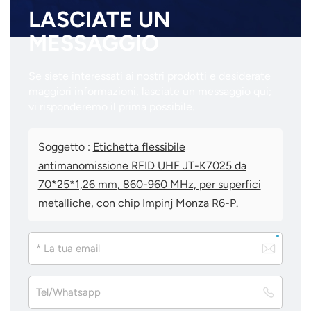
LASCIATE UN
MESSAGGIO
Se siete interessati ai nostri prodotti e desiderate
maggiori informazioni, lasciate un messaggio qui;
vi risponderemo il prima possibile.
Soggetto :
Etichetta flessibile
antimanomissione RFID UHF JT-K7025 da
70*25*1,26 mm, 860-960 MHz, per superfici
metalliche, con chip Impinj Monza R6-P.