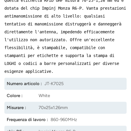
Questa etichetta RFID UHF misura 70*25*1,26 mm ed è
dotata del chip Impinj Monza R6-P. Vanta prestazioni
norsk
antimanomissione di alto livello: qualsiasi
magyar
tentativo di manomissione distruggerà e danneggerà
direttamente l'antenna, impedendo efficacemente
l'utilizzo non autorizzato. Offre un'eccellente
flessibilità, è stampabile, compatibile con
stampanti per etichette e supporta la stampa di
LOGHI o codici a barre personalizzati per diverse
esigenze applicative.
Numero articolo :
JT-K7025
Colore :
White
Misurare :
70x25x1.26mm
Frequenza di lavoro :
860-960MHz