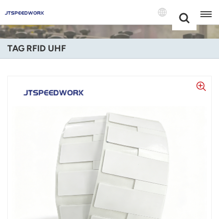
Choose Your
+86 -18681515767
Language(Itali
TAG RFID UHF
English
Français
Deutsch
Русский
Italiano
Español
Português
Nederland