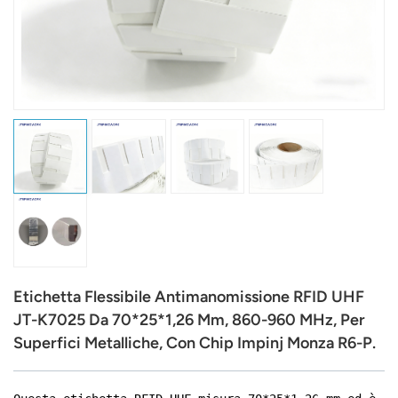
عربي
日语
한국어
Türk
Ελληνικά
Melayu
Polski
Etichetta Flessibile Antimanomissione RFID UHF
แบบไทย
JT-K7025 Da 70*25*1,26 Mm, 860-960 MHz, Per
Superfici Metalliche, Con Chip Impinj Monza R6-P.
Tiếng Việt
Indonesia