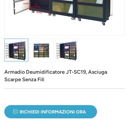
عربي
日语
한국어
Türk
Ελληνικά
Armadio Deumidificatore JT-SC19, Asciuga
Melayu
Scarpe Senza Fili
Polski
แบบไทย
RICHIEDI INFORMAZIONI ORA
Tiếng Việt
Indonesia