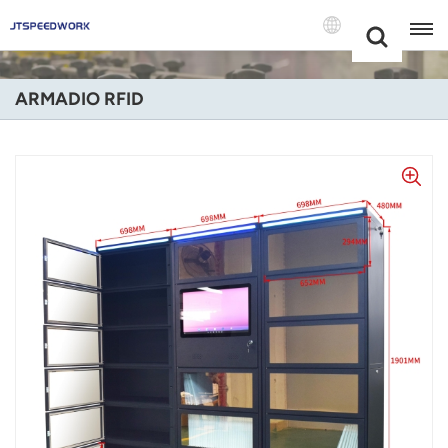
Choose Your
+86 -18681515767
Language(Itali
ARMADIO RFID
English
Français
Deutsch
Русский
Italiano
Español
Português
Nederland