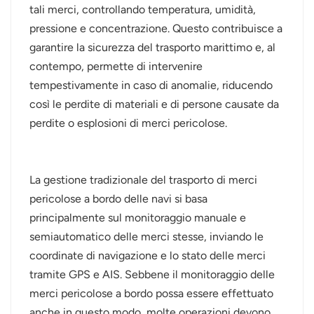
tali merci, controllando temperatura, umidità,
عربي
pressione e concentrazione. Questo contribuisce a
garantire la sicurezza del trasporto marittimo e, al
日语
contempo, permette di intervenire
tempestivamente in caso di anomalie, riducendo
한국어
così le perdite di materiali e di persone causate da
Türk
perdite o esplosioni di merci pericolose.
Ελληνικά
La gestione tradizionale del trasporto di merci
Melayu
pericolose a bordo delle navi si basa
Polski
principalmente sul monitoraggio manuale e
semiautomatico delle merci stesse, inviando le
แบบไทย
coordinate di navigazione e lo stato delle merci
tramite GPS e AIS. Sebbene il monitoraggio delle
Tiếng Việt
merci pericolose a bordo possa essere effettuato
Indonesia
anche in questo modo, molte operazioni devono