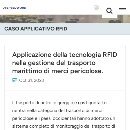
Choose Your
+86 -18681515767
Language(Itali
CASO APPLICATIVO RFID
English
Français
Applicazione della tecnologia RFID
nella gestione del trasporto
Deutsch
marittimo di merci pericolose.
Русский
Oct 31, 2023
Italiano
Español
Il trasporto di petrolio greggio e gas liquefatto
rientra nella categoria del trasporto di merci
Português
pericolose e i paesi occidentali hanno adottato un
sistema completo di monitoraggio del trasporto di
Nederland