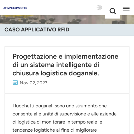
Choose Your
+86 -18681515767
Language(Itali
CASO APPLICATIVO RFID
English
Français
Progettazione e implementazione
di un sistema intelligente di
Deutsch
chiusura logistica doganale.
Русский
Nov 02, 2023
Italiano
Español
I lucchetti doganali sono uno strumento che
consente alle unità di supervisione e alle aziende
Português
di logistica di monitorare in tempo reale le
tendenze logistiche al fine di migliorare
Nederland