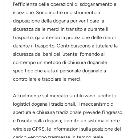
l'efficienza delle operazioni di sdoganamento e
عربي
ispezione. Sono inoltre uno strumento a
disposizione della dogana per verificare la
日语
sicurezza delle merci in transito e durante il
trasporto, garantendo la protezione delle merci
한국어
durante il trasporto. Contribuiscono a tutelare la
Türk
sicurezza dei beni dell'utente, fornendo al
contempo un metodo di chiusura doganale
Ελληνικά
specifico che aiuta il personale doganale a
controllare e tracciare le merci.
Melayu
Polski
Attualmente sul mercato si utilizzano lucchetti
logistici doganali tradizionali. Il meccanismo di
แบบไทย
apertura e chiusura tradizionale prevede l'ingresso
e l'uscita dalla dogana; tramite un sistema di rete
Tiếng Việt
wireless GPRS, le informazioni sulla posizione del
Indonesia
carico vengono trasmesse in tempo reale,