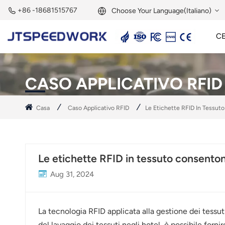
+86 -18681515767
Choose Your Language(Italiano)
C
English
Lettore Attivo A 2,45 GHz
Tag Attivo A 2,45 GHz
Modulo RFID A 2,45 GHz
Français
CASO APPLICATIVO RFID
Deutsch
Casa
Caso Applicativo RFID
Le Etichette RFID In Tessuto
Русский
Italiano
Le etichette RFID in tessuto consentono
Español
Aug 31, 2024
Português
Nederland
La tecnologia RFID applicata alla gestione dei tessut
del lavaggio dei tessuti negli hotel, è possibile forni