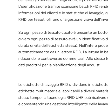
عربي
L'identificazione tramite scansione batch RFID rende 
informazioni dei clienti e le statistiche di lavaggio,
日语
RFID per tessuti offrono una gestione visiva dell'inve
한국어
Su ogni pezzo di tessuto cucito è presente un botton
Türk
ovvero ogni pezzo di tessuto avrà un identificativo 
durata di vita dell'etichetta stessa). Nell'intero proce
Ελληνικά
automaticamente da un lettore RFID. La lettura in bat
Melayu
riducendo le controversie commerciali. Allo stesso te
dati predittivi per la pianificazione degli acquisti.
Polski
แบบไทย
Le etichette di lavaggio RFID si dividono in etichette
Tiếng Việt
etichette multimateriale, applicabili a diversi materi
stesso tempo, la tecnologia RFID UHF può risolvere e
Indonesia
e consentendo una gestione intelligente della lavand