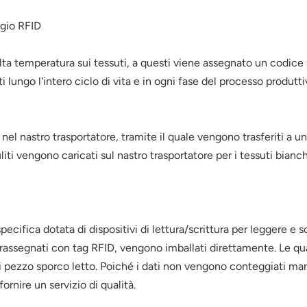
ggio RFID
alta temperatura sui tessuti, a questi viene assegnato un codice u
 lungo l'intero ciclo di vita e in ogni fase del processo produtti
nel nastro trasportatore, tramite il quale vengono trasferiti a u
puliti vengono caricati sul nastro trasportatore per i tessuti bia
ecifica dotata di dispositivi di lettura/scrittura per leggere e 
 contrassegnati con tag RFID, vengono imballati direttamente. L
ogni pezzo sporco letto. Poiché i dati non vengono conteggiati man
rnire un servizio di qualità.