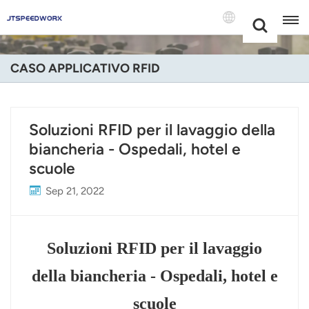
Choose Your
+86 -18681515767
Language(Itali
CASO APPLICATIVO RFID
English
Français
Soluzioni RFID per il lavaggio della
biancheria - Ospedali, hotel e
Deutsch
scuole
Русский
Sep 21, 2022
Italiano
Español
Soluzioni RFID per il lavaggio
Português
della biancheria - Ospedali, hotel e
scuole
Nederland