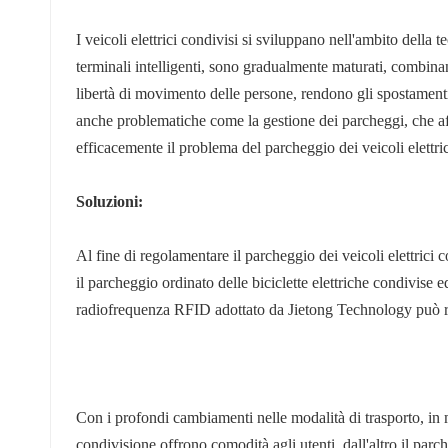
عربي
I veicoli elettrici condivisi si sviluppano nell'ambito della 
日语
terminali intelligenti, sono gradualmente maturati, combinando
libertà di movimento delle persone, rendono gli spostamenti a
한국어
anche problematiche come la gestione dei parcheggi, che affl
efficacemente il problema del parcheggio dei veicoli elettric
Türk
Ελληνικά
Soluzioni:
Melayu
Al fine di regolamentare il parcheggio dei veicoli elettrici 
il parcheggio ordinato delle biciclette elettriche condivise e
Polski
radiofrequenza RFID adottato da Jietong Technology può riso
แบบไทย
Tiếng Việt
Con i profondi cambiamenti nelle modalità di trasporto, in molt
Indonesia
condivisione offrono comodità agli utenti, dall'altro il parc