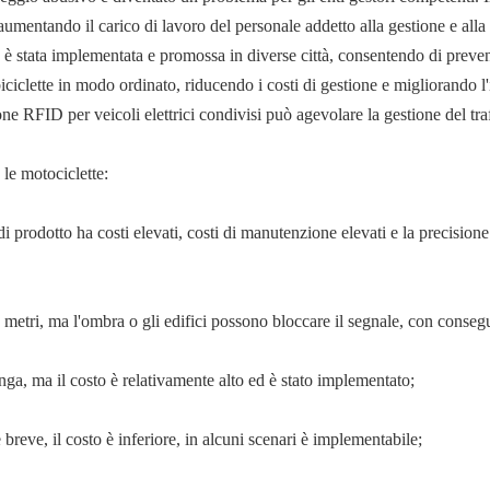
aumentando il carico di lavoro del personale addetto alla gestione e all
 è stata implementata e promossa in diverse città, consentendo di preven
 le biciclette in modo ordinato, riducendo i costi di gestione e miglioran
one RFID per veicoli elettrici condivisi può agevolare la gestione del traf
le motociclette:
i prodotto ha costi elevati, costi di manutenzione elevati e la precisi
metri, ma l'ombra o gli edifici possono bloccare il segnale, con consegu
lunga, ma il costo è relativamente alto ed è stato implementato;
è breve, il costo è inferiore, in alcuni scenari è implementabile;