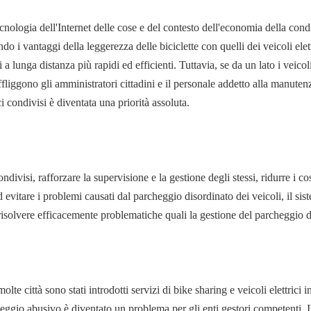
tecnologia dell'Internet delle cose e del contesto dell'economia della con
 i vantaggi della leggerezza delle biciclette con quelli dei veicoli elett
 lunga distanza più rapidi ed efficienti. Tuttavia, se da un lato i veicoli
iggono gli amministratori cittadini e il personale addetto alla manutenzio
i condivisi è diventata una priorità assoluta.
condivisi, rafforzare la supervisione e la gestione degli stessi, ridurre i
d evitare i problemi causati dal parcheggio disordinato dei veicoli, il sis
lvere efficacemente problematiche quali la gestione del parcheggio dei 
e città sono stati introdotti servizi di bike sharing e veicoli elettrici in
heggio abusivo è diventato un problema per gli enti gestori competenti. I