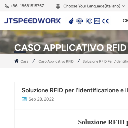
+86 -18681515767
Choose Your Language(Italiano)
C
English
Lettore Attivo A 2,45 GHz
Tag Attivo A 2,45 GHz
Modulo RFID A 2,45 GHz
Français
CASO APPLICATIVO RFID
Deutsch
Casa
Caso Applicativo RFID
Soluzione RFID Per L'identif
Русский
Italiano
Soluzione RFID per l'identificazione e 
Español
Sep 28, 2022
Português
Nederland
Soluzione RFID pe