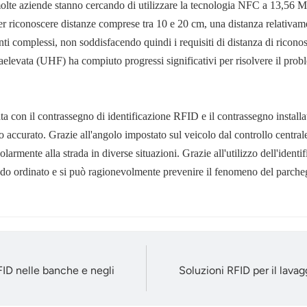
, molte aziende stanno cercando di utilizzare la tecnologia NFC a 13,56 M
er riconoscere distanze comprese tra 10 e 20 cm, una distanza relativame
i complessi, non soddisfacendo quindi i requisiti di distanza di riconos
raelevata (UHF) ha compiuto progressi significativi per risolvere il pro
a con il contrassegno di identificazione RFID e il contrassegno installat
o accurato. Grazie all'angolo impostato sul veicolo dal controllo central
armente alla strada in diverse situazioni. Grazie all'utilizzo dell'identi
odo ordinato e si può ragionevolmente prevenire il fenomeno del parcheggi
FID nelle banche e negli
Soluzioni RFID per il lavag