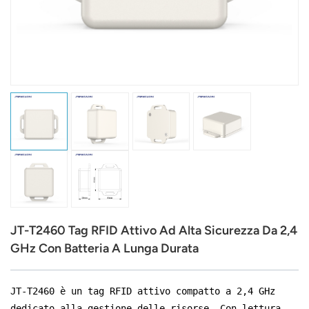
عربي
日语
한국어
Türk
Ελληνικά
Melayu
Polski
JT-T2460 Tag RFID Attivo Ad Alta Sicurezza Da 2,4
แบบไทย
GHz Con Batteria A Lunga Durata
Tiếng Việt
JT-T2460 è un tag RFID attivo compatto a 2,4 GHz
Indonesia
dedicato alla gestione delle risorse. Con lettura