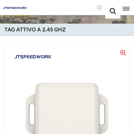
Choose Your
+86 -18681515767
Language(Itali
TAG ATTIVO A 2,45 GHZ
English
Français
Deutsch
Русский
Italiano
Español
Português
Nederland