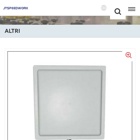
Choose Your
+86 -18681515767
Language(Itali
ALTRI
English
Français
Deutsch
Русский
Italiano
Español
Português
Nederland