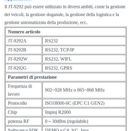
Il JT-9292 può essere utilizzato in diversi ambiti, come la gestione
dei veicoli, la gestione doganale, la gestione della logistica e la
gestione automatizzata della produzione, ecc.
Numero articolo
JT-9292A
RS232
JT-9292B
RS232, TCP/IP
JT-9292W
RS232, WIFI,
JT-9292G
RS232, GPRS
Parametri di prestazione
Frequenza di
902~928 MHz o 865~868 MHz
lavoro
Protocollo
ISO18000-6C (EPC C1 GEN2)
Chip
Impinj R2000
potenza RF
0～30dBm (regolabile)
Software e SDK
DEMO e C#, VC, Java