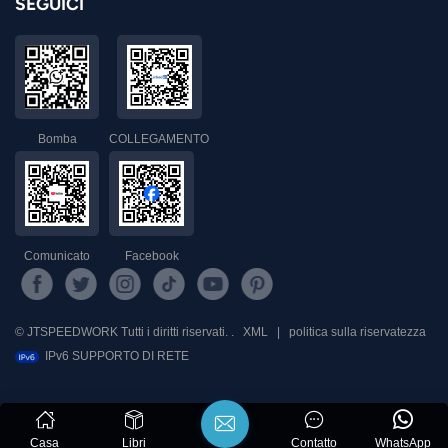
SEGUICI
Bomba
COLLEGAMENTO
Comunicato
Facebook
© JTSPEEDWORK Tutti i diritti riservati. .
XML
|
politica sulla riservatezza
IPv6 SUPPORTO DI RETE
Casa
Libri
Contatto
WhatsApp