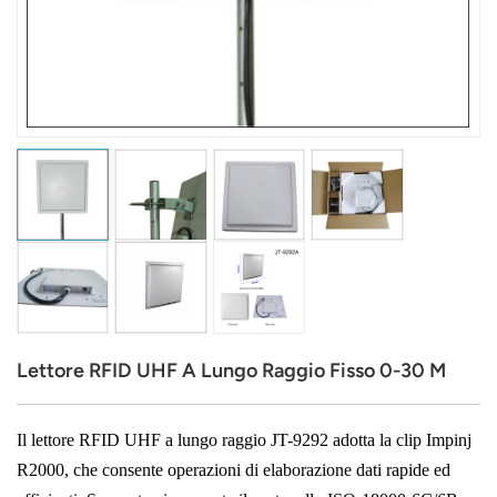
عربي
日语
한국어
Türk
Ελληνικά
Melayu
Polski
Lettore RFID UHF A Lungo Raggio Fisso 0-30 M
แบบไทย
Tiếng Việt
Il lettore RFID UHF a lungo raggio JT-9292 adotta la clip Impinj
R2000, che consente operazioni di elaborazione dati rapide ed
Indonesia