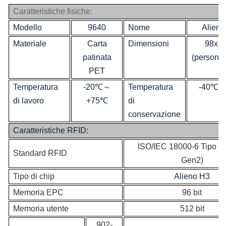
Caratteristiche fisiche:
Modello
9640
Nome
Alieno
Materiale
Carta
Dimensioni
98x1
patinata
(personal
PET
Temperatura
-20℃
～
Temperatura
-40℃
di lavoro
+75℃
di
conservazione
Caratteristiche RFID:
ISO/IEC 18000-6 Tipo 
Standard RFID
Gen2)
Tipo di chip
Alieno H3
Memoria EPC
96 bit
Memoria utente
512 bit
902-