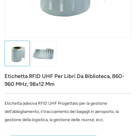
عربي
日语
한국어
Türk
Ελληνικά
Etichetta RFID UHF Per Libri Da Biblioteca, 860-
Melayu
960 MHz, 98x12 Mm
Polski
Etichetta adesiva RFID UHF
Progettato per la gestione
แบบไทย
dell'abbigliamento, il tracciamento dei bagagli in aeroporto, la
Tiếng Việt
gestione della logistica, la gestione delle risorse, ecc.
Indonesia