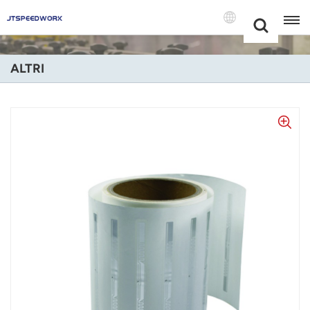
Choose Your
+86 -18681515767
Language(Itali
ALTRI
English
Français
Deutsch
Русский
Italiano
Español
Português
Nederland