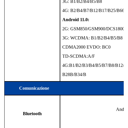
3G: B1/B2/B4/B5/B8
4G: B2/B4/B7/B12/B17/B25/B66
Android 11.0:
2G: GSM850/GSM900/DCS1800/
3G: WCDMA: B1/B2/B4/B5/B8
CDMA2000 EVDO: BC0
TD-SCDMA:A/F
4G:B1/B2/B3/B4/B5/B7/B8/B12/
B28B/B34/B
38/B39/B40/B41
Comunicazione
Andro
Bluetooth