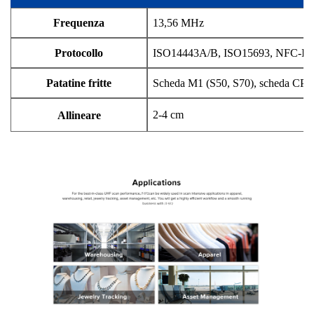
Frequenza
13,56 MHz
Protocollo
ISO14443A/B, ISO15693, NFC-IP1
Patatine fritte
Scheda M1 (S50, S70), scheda CPU,
2-4 cm
Allineare