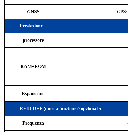
GNSS
GPS/A
Prestazione
processore
RAM+ROM
Espansione
S
RFID UHF (questa funzione è opzionale)
Frequenza
86