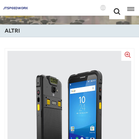
Choose Your
+86 -18681515767
Language(Itali
ALTRI
English
Français
Deutsch
Русский
Italiano
Español
Português
Nederland