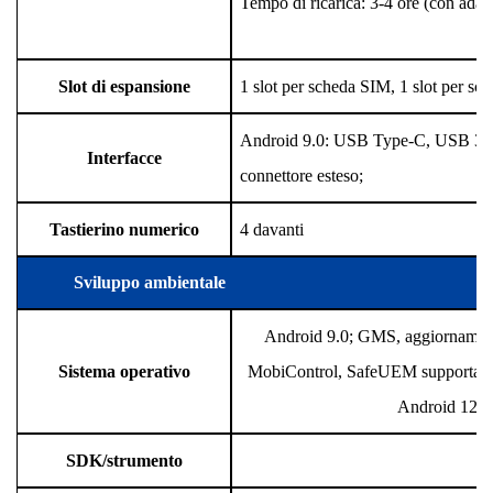
Tempo di ricarica: 3-4 ore (con ada
Slot di espansione
1 slot per scheda SIM, 1 slot per s
Android 9.0: USB Type-C, USB 3.0
Interfacce
connettore esteso;
Tastierino numerico
4 davanti
tasti t, 1 tasto di accension
Sviluppo ambientale
Android 9.0; GMS, aggiornamenti
Sistema operativo
MobiControl, SafeUEM supportato A
Android 12 c
SDK/strumento