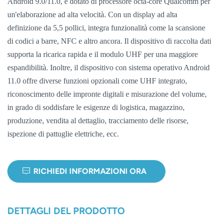
Android 9.0/11.0, è dotato di processore octa-core Qualcomm per
un'elaborazione ad alta velocità. Con un display ad alta
norsk
definizione da 5,5 pollici, integra funzionalità come la scansione
magyar
di codici a barre, NFC e altro ancora. Il dispositivo di raccolta dati
supporta la ricarica rapida e il modulo UHF per una maggiore
espandibilità. Inoltre, il dispositivo con sistema operativo Android
11.0 offre diverse funzioni opzionali come UHF integrato,
riconoscimento delle impronte digitali e misurazione del volume,
in grado di soddisfare le esigenze di logistica, magazzino,
produzione, vendita al dettaglio, tracciamento delle risorse,
ispezione di pattuglie elettriche, ecc.
RICHIEDI INFORMAZIONI ORA
DETTAGLI DEL PRODOTTO