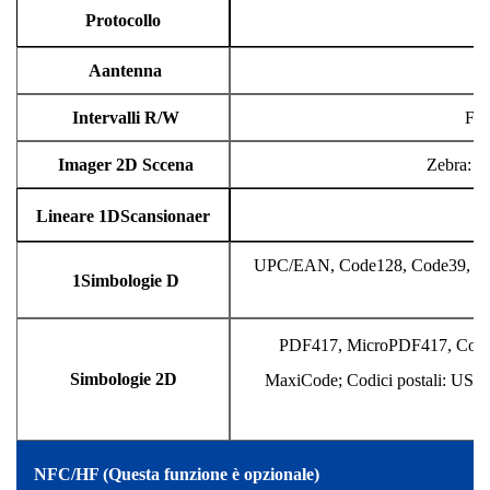
Protocollo
A
antenna
Intervalli R/W
Fin
Imager 2D Sc
cena
Zebra: 
Lineare 1D
Scansiona
er
UPC/EAN, Code128, Code39, Code93
1
Simbologie D
PDF417, MicroPDF417, Compos
Simbologie 2D
MaxiCode; Codici postali: US P
NF
C/HF (Questa funzione è opzionale)