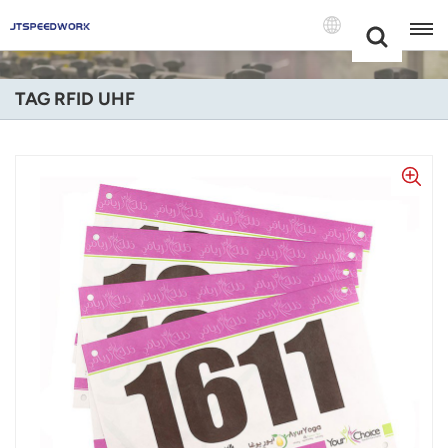
Choose Your
+86 -18681515767
Language(Itali
TAG RFID UHF
English
Français
Deutsch
Русский
Italiano
Español
Português
Nederland