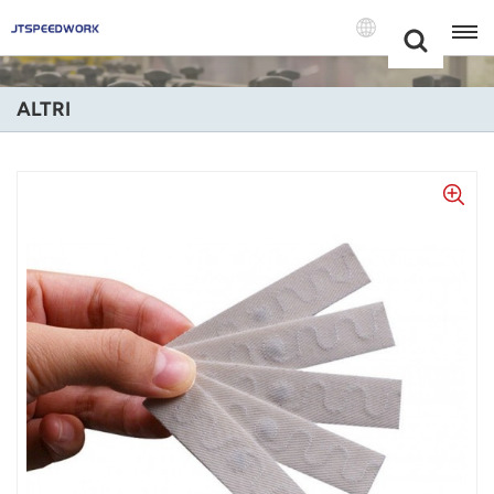
Choose Your
+86 -18681515767
Language(Itali
ALTRI
English
Français
Deutsch
Русский
Italiano
Español
Português
Nederland