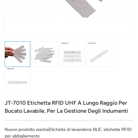
عربي
日语
한국어
Türk
Ελληνικά
Melayu
Polski
JT-7010 Etichetta RFID UHF A Lungo Raggio Per
แบบไทย
Bucato Lavabile, Per La Gestione Degli Indumenti
Tiếng Việt
Nuovo prodotto w
asha
Etichetta di lavanderia BLE, etichetta RFID
Indonesia
per abbigliamento