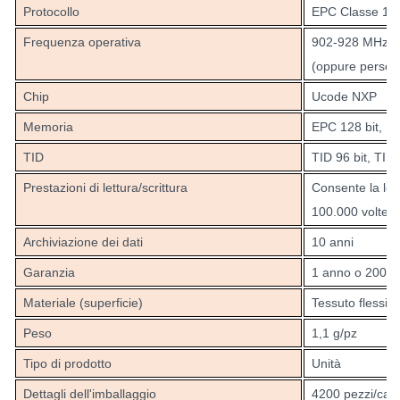
Protocollo
EPC Classe 1 
Frequenza operativa
902-928 MHz (U
(oppure persona
Chip
Ucode
NXP
Memoria
EPC 128 bit, Ut
TID
TID 96 bit, TID
Prestazioni di lettura/scrittura
Consente la lett
100.000 volte)
Archiviazione dei dati
10 anni
Garanzia
1 anno o 200 l
Materiale (superficie)
Tessuto flessibi
Peso
1,1 g/pz
Tipo di prodotto
Unità
Dettagli dell'imballaggio
4200 pezzi/car