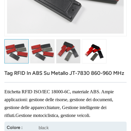
عربي
日语
한국어
Türk
Ελληνικά
Tag RFID In ABS Su Metallo JT-7830 860-960 MHz
Melayu
Polski
Etichetta RFID ISO/IEC 18000-6C, materiale ABS. Ampie
applicazioni: gestione delle risorse, gestione dei documenti,
แบบไทย
gestione delle apparecchiature,
Gestione intelligente dei
rifiuti.
Gestione motociclistica, gestione veicoli.
Tiếng Việt
Colore :
black
Indonesia