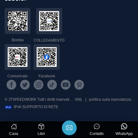
Bomba
COLLEGAMENTO
Comunicato
Facebook
© JTSPEEDWORK Tutti i diritti riservati. .
XML
|
politica sulla riservatezza
IPv6 SUPPORTO DI RETE
Casa
Libri
Contatto
WhatsApp