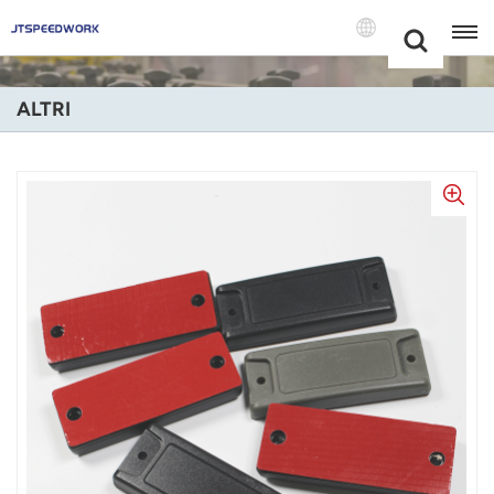
Choose Your
+86 -18681515767
Language(Itali
ALTRI
English
Français
Deutsch
Русский
Italiano
Español
Português
Nederland