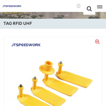
Choose Your
+86 -18681515767
Language(Itali
TAG RFID UHF
English
Français
Deutsch
Русский
Italiano
Español
Português
Nederland