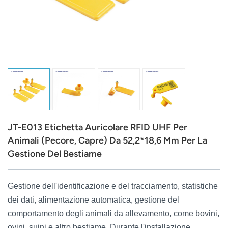
عربي
日语
한국어
Türk
Ελληνικά
JT-E013 Etichetta Auricolare RFID UHF Per
Melayu
Animali (pecore, Capre) Da 52,2*18,6 Mm Per La
Gestione Del Bestiame
Polski
แบบไทย
Gestione dell'identificazione e del tracciamento, statistiche
dei dati, alimentazione automatica, gestione del
Tiếng Việt
comportamento degli animali da allevamento, come bovini,
Indonesia
ovini, suini e altro bestiame. Durante l'installazione,