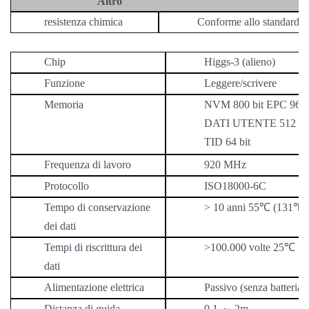
Altro
resistenza chimica
Conforme allo standard IP
Chip
Higgs-3 (alieno)
Funzione
Leggere/scrivere
Memoria
NVM 800 bit EPC 96 b
DATI UTENTE 512 bi
TID 64 bit
Frequenza di lavoro
920 MHz
Protocollo
ISO18000-6C
Tempo di conservazione
> 10
anni
55
℃
(131
℉
)
dei dati
Tempi di riscrittura dei
>100.000
volte
25
℃（
dati
Alimentazione elettrica
Passivo (senza batteria)
Distanza di guida
0,1
～
2m