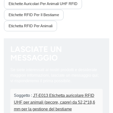
Etichette Auricolari Per Animali UHF RFID
Etichette RFID Per Il Bestiame
Etichetta RFID Per Animali
LASCIATE UN
MESSAGGIO
Se siete interessati ai nostri prodotti e desiderate
maggiori informazioni, lasciate un messaggio qui;
vi risponderemo il prima possibile.
Soggetto :
JT-E013 Etichetta auricolare RFID
UHF per animali (pecore, capre) da 52,2*18,6
mm per la gestione del bestiame