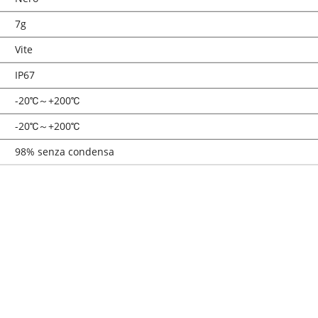
7g
Vite
IP6
7
-20℃
～
+200℃
-20℃
～
+200℃
98% senza condensa