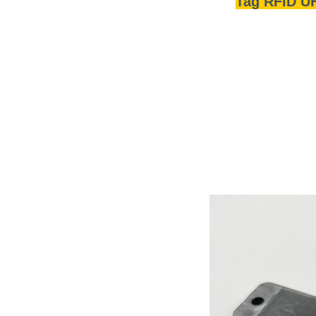
Tag RFID UHF
norsk
magyar