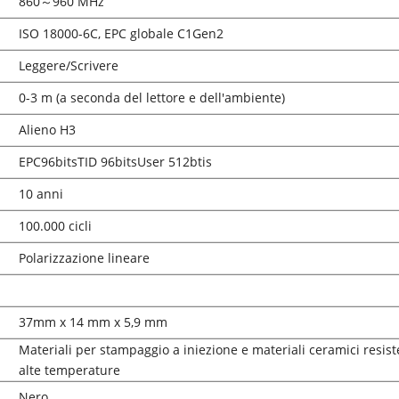
860
～
960 MHz
ISO 18000-6C, EPC globale C1Gen2
Leggere/Scrivere
0-3 m (a seconda del lettore e dell'ambiente)
Alieno H3
EPC
96bitsTID 96bitsUser 512btis
10 anni
100.000 cicli
Polarizzazione lineare
37
mm x 14 mm x 5,9 mm
Materiali per stampaggio a iniezione e materiali ceramici resiste
alte temperature
Nero