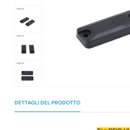
عربي
日语
한국어
Türk
Ελληνικά
Melayu
Polski
แบบไทย
DETTAGLI DEL PRODOTTO
Tiếng Việt
Indonesia