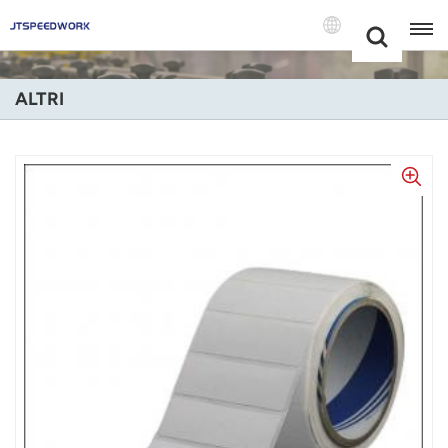
Choose Your
+86 -18681515767
Language(Itali
ALTRI
English
Français
Deutsch
Русский
Italiano
Español
Português
Nederland