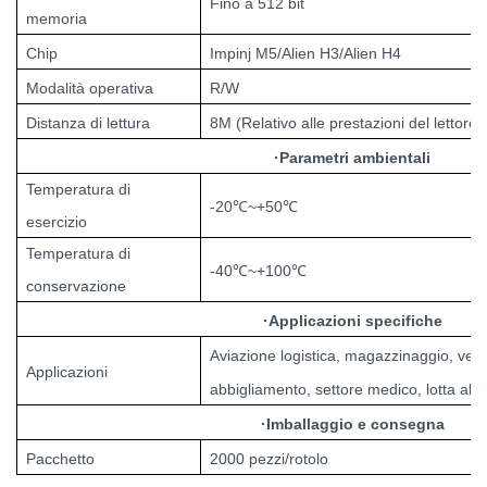
Fino a 512 bit
memoria
Chip
Impinj M5/Alien H3/Alien H4
Modalità operativa
R/W
Distanza di lettura
8M (Relativo alle prestazioni del lettore 
·
Parametri ambientali
Temperatura di
-20
℃
~+50
℃
esercizio
Temperatura di
-40
℃
~+100
℃
conservazione
·
Applicazioni specifiche
Aviazione
logistica, magazzinaggio, vendi
Applicazioni
abbigliamento, settore medico, lotta alla
·
Imballaggio e consegna
Pacchetto
2000 pezzi/rotolo