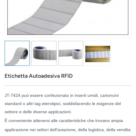
عربي
日语
한국어
Türk
Ελληνικά
Etichetta Autoadesiva RFID
Melayu
Polski
JT-7424 può essere confezionato in inserti umidi, cartoncini
standard o altri tag eterotipici, soddisfacendo le esigenze del
แบบไทย
settore e delle diverse applicazioni.
Tiếng Việt
È conveniente attenersi alle caratteristiche che trovano ampia
applicazione nei settori dell'aviazione, della logistica, della vendita
Indonesia