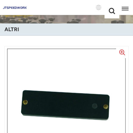
Choose Your
+86 -18681515767
Language(Itali
ALTRI
English
Français
Deutsch
Русский
Italiano
Español
Português
Nederland