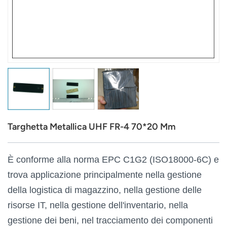
عربي
日语
한국어
Türk
Ελληνικά
Targhetta Metallica UHF FR-4 70*20 Mm
Melayu
Polski
È conforme alla norma EPC C1G2 (ISO18000-6C) e
trova applicazione principalmente nella gestione
แบบไทย
della logistica di magazzino, nella gestione delle
Tiếng Việt
risorse IT, nella gestione dell'inventario, nella
gestione dei beni, nel tracciamento dei componenti
Indonesia