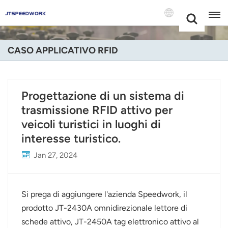
Choose Your
+86 -18681515767
Language(Itali
CASO APPLICATIVO RFID
English
Français
Progettazione di un sistema di
trasmissione RFID attivo per
Deutsch
veicoli turistici in luoghi di
Русский
interesse turistico.
Italiano
Jan 27, 2024
Español
Si prega di aggiungere l'azienda Speedwork, il
Português
prodotto JT-2430A omnidirezionale lettore di
schede attivo, JT-2450A tag elettronico attivo al
Nederland