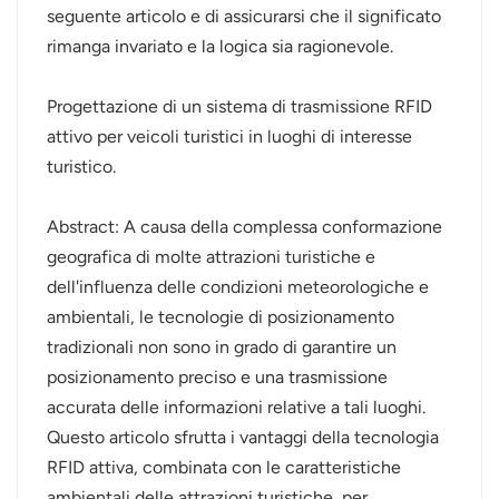
seguente articolo e di assicurarsi che il significato
عربي
rimanga invariato e la logica sia ragionevole.
日语
Progettazione di un sistema di trasmissione RFID
attivo per veicoli turistici in luoghi di interesse
한국어
turistico.
Türk
Abstract: A causa della complessa conformazione
Ελληνικά
geografica di molte attrazioni turistiche e
dell'influenza delle condizioni meteorologiche e
Melayu
ambientali, le tecnologie di posizionamento
Polski
tradizionali non sono in grado di garantire un
posizionamento preciso e una trasmissione
แบบไทย
accurata delle informazioni relative a tali luoghi.
Questo articolo sfrutta i vantaggi della tecnologia
Tiếng Việt
RFID attiva, combinata con le caratteristiche
Indonesia
ambientali delle attrazioni turistiche, per