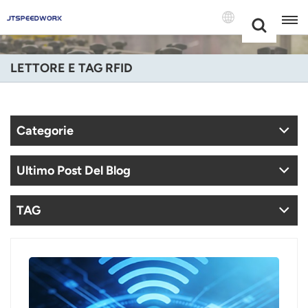
Choose Your
+86 -18681515767
Language(Itali
LETTORE E TAG RFID
English
Français
Categorie
Deutsch
Ultimo Post Del Blog
Русский
Italiano
TAG
Español
Português
Nederland