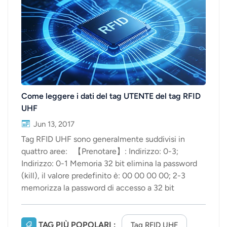
عربي
日语
한국어
Türk
Come leggere i dati del tag UTENTE del tag RFID
UHF
Ελληνικά
Jun 13, 2017
Melayu
Tag RFID UHF sono generalmente suddivisi in
quattro aree: 【Prenotare】: Indirizzo: 0-3;
Polski
Indirizzo: 0-1 Memoria 32 bit elimina la password
(kill), il valore predefinito è: 00 00 00 00; 2-3
แบบไทย
memorizza la password di accesso a 32 bit
Tiếng Việt
(Access), il valore predefinito è: 00 00 00 00.
Quando l'area non è crittografata o è crittografata,
Indonesia
i dati in essa contenuti possono essere
TAG PIÙ POPOLARI :
Tag RFID UHF