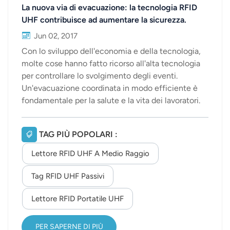
La nuova via di evacuazione: la tecnologia RFID
UHF contribuisce ad aumentare la sicurezza.
Jun 02, 2017
Con lo sviluppo dell'economia e della tecnologia,
molte cose hanno fatto ricorso all'alta tecnologia
per controllare lo svolgimento degli eventi.
Un'evacuazione coordinata in modo efficiente è
fondamentale per la salute e la vita dei lavoratori.
Mentre si continua a ricercare il metodo migliore,
la tecnologia RFID UHF rappresenta una soluzione
TAG PIÙ POPOLARI :
comune. Offre un nuovo approccio per evacuare i
lavoratori dalle aree a rischio. Oggi, poiché il
Lettore RFID UHF A Medio Raggio
conteggio manuale è impreciso, molte fabbriche si
trovano ad affrontare alcuni rischi. È un metodo
Tag RFID UHF Passivi
che richiede tempo ed è facile commettere gravi
Lettore RFID Portatile UHF
errori. Un altro metodo di evacuazione diffuso è
l'identificazione dei lavoratori tramite tessere
contactless. Tuttavia, nel caos generale e nella
PER SAPERNE DI PIÙ