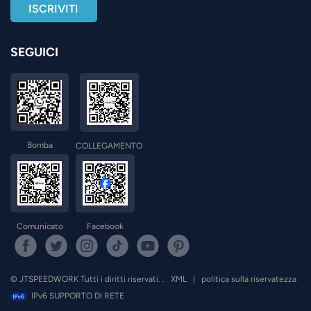
SEGUICI
Bomba
COLLEGAMENTO
Comunicato
Facebook
© JTSPEEDWORK Tutti i diritti riservati. .
XML
|
politica sulla riservatezza
IPv6 SUPPORTO DI RETE