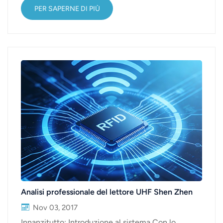
e la funzione di interblocco di
PER SAPERNE DI PIÙ
sicurezza.Comprendere la funzione del
norsk
posizionamento regionale e dell'interblocco di
sicurezza.La domanda di materiale rotabile è in
magyar
aumento e, data la grande varietà di modelli
disponibili, anche gli strumenti necessari per la loro
manutenzione diventano sempre più complessi.
Per raggiungere l'obietti...
Analisi professionale del lettore UHF Shen Zhen
Nov 03, 2017
Innanzitutto: Introduzione al sistema Con lo