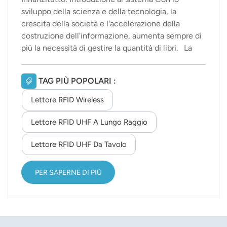
sviluppo della scienza e della tecnologia, la
crescita della società e l'accelerazione della
costruzione dell'informazione, aumenta sempre di
più la necessità di gestire la quantità di libri. La
tecnologia Jie Tong combina la gestione
tradizionale dei libri con la tecnologia RFID più
TAG PIÙ POPOLARI :
avanzata, dando vita a un sistema di gestione dei
libri RFID più intelligente. Grazie ai dispositivi RFID
Lettore RFID Wireless
UHF, è possibile migliorare l'efficacia della
gestione e aumentare il tasso di prestito; inoltre, si
Lettore RFID UHF A Lungo Raggio
riduce il personale addetto alla gestione; si
Lettore RFID UHF Da Tavolo
semplificano le procedure di prestito e
restituzione per i lettori e si ottimizza l'inventario e
la gestione dei libri. Secondo: sistema combinato
PER SAPERNE DI PIÙ
Sistema...