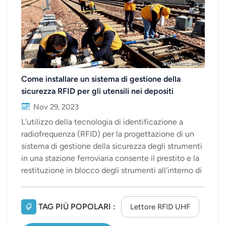
عربي
日语
한국어
Come installare un sistema di gestione della
Türk
sicurezza RFID per gli utensili nei depositi
ferroviari? | SPEEDWORK
Nov 29, 2023
Ελληνικά
L'utilizzo della tecnologia di identificazione a
Melayu
radiofrequenza (RFID) per la progettazione di un
sistema di gestione della sicurezza degli strumenti
Polski
in una stazione ferroviaria consente il prestito e la
restituzione in blocco degli strumenti all'interno di
แบบไทย
una determinata area della stazione, nonché il
conteggio dei lotti. Allo stesso tempo, l'impiego di
Tiếng Việt
lettori e router disposti in vari punti della stazione
TAG PIÙ POPOLARI :
Lettore RFID UHF
permette di realizzare la localizzazione geografica
Indonesia