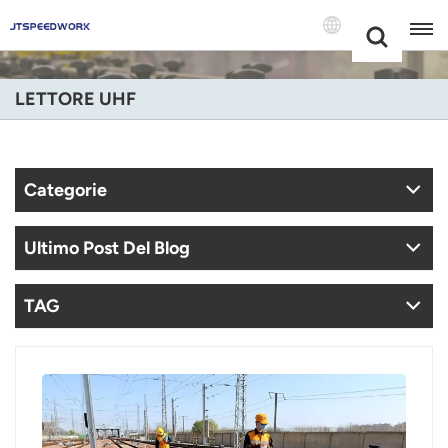
Choose Your
+86 -18681515767
Language(Itali
LETTORE UHF
English
Français
Categorie
Deutsch
Ultimo Post Del Blog
Русский
Italiano
TAG
Español
Português
Nederland