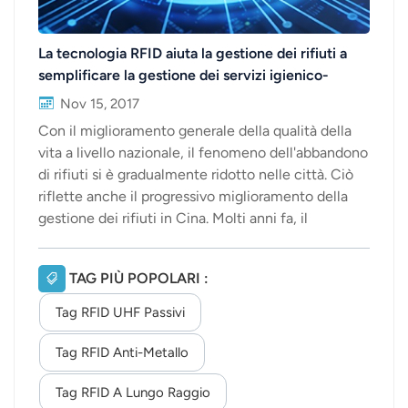
La tecnologia RFID aiuta la gestione dei rifiuti a
semplificare la gestione dei servizi igienico-
sanitari.
Nov 15, 2017
Con il miglioramento generale della qualità della
vita a livello nazionale, il fenomeno dell'abbandono
di rifiuti si è gradualmente ridotto nelle città. Ciò
riflette anche il progressivo miglioramento della
gestione dei rifiuti in Cina. Molti anni fa, il
dipartimento per la protezione ambientale ha
iniziato a utilizzare la tecnologia RFID per i cestini
TAG PIÙ POPOLARI :
dei rifiuti, ma non è ancora diffusa in tutte le
regioni del paese. Attualmente, alcune aree hanno
Tag RFID UHF Passivi
iniziato a utilizzare questa tecnologia o altre
tecnologie dell'Internet delle cose. Ma
Tag RFID Anti-Metallo
relativamente parlando, la tecnologia RFID rispetto
Tag RFID A Lungo Raggio
ad altre tecnologie in questa applicazione è ancora