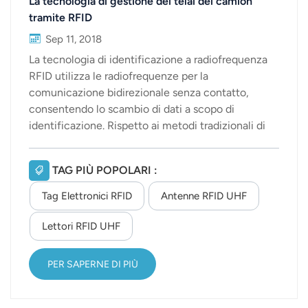
La tecnologia di gestione dei telai dei camion
tramite RFID
Sep 11, 2018
La tecnologia di identificazione a radiofrequenza
RFID utilizza le radiofrequenze per la
comunicazione bidirezionale senza contatto,
consentendo lo scambio di dati a scopo di
identificazione. Rispetto ai metodi tradizionali di
riconoscimento tramite carte magnetiche, carte
IC o codici a barre, l'RFID offre i vantaggi
TAG PIÙ POPOLARI :
dell'identificazione a distanza e senza contatto,
oltre a una forte adattabilità all'ambiente. Grazie a
Tag Elettronici RFID
Antenne RFID UHF
una progettazione accurata, può funzionare in
diversi ambienti difficili e garantisce un'eccellente
Lettori RFID UHF
efficacia di riconoscimento. Il processo di
identificazione RFID non richiede intervento
PER SAPERNE DI PIÙ
manuale ed è quindi adatto alla realizzazione di
sistemi di raccolta dati automatizzata. Allo stesso
tempo, è in grado di riconoscere oggetti in rapido