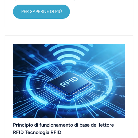
relativamente matura e ha un grande vantaggio.
Analizziamo le applicazioni di questa tecnologia e
PER SAPERNE DI PIÙ
il suo...
Principio di funzionamento di base del lettore
RFID Tecnologia RFID