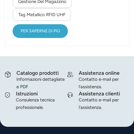
velocità di rifornimento, la gestione delle scorte e
Gestione Del Magazzino
altre operazioni, migliorando l'efficienza e
Tag Metallico RFID UHF
riducendo i costi. La tecnologia RFID si applica
alla gestione degli acquisti e dell'inventario in
magazzino, offrendo un grande supporto
PER SAPERNE DI PIÙ
all'azienda. Presenta quattro...
Catalogo prodotti
Assistenza online
Informazioni dettagliate
Contatto e-mail per
e PDF
l'assistenza.
Istruzioni
Assistenza clienti
Consulenza tecnica
Contatto e-mail per
professionale.
l'assistenza.