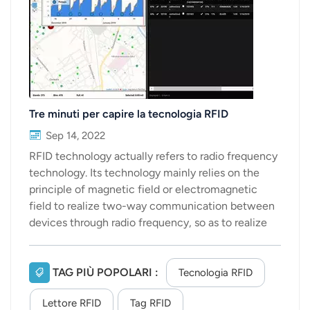
عربي
日语
한국어
Tre minuti per capire la tecnologia RFID
Türk
Sep 14, 2022
Ελληνικά
RFID technology actually refers to radio frequency
technology. Its technology mainly relies on the
Melayu
principle of magnetic field or electromagnetic
field to realize two-way communication between
Polski
devices through radio frequency, so as to realize
the function of exchanging data. The biggest
แบบไทย
feature of this technology is that it can obtain
each other without contact. RFID information,
TAG PIÙ POPOLARI :
Tiếng Việt
Tecnologia RFID
ETC, logistics, and libraries are several typical
Lettore RFID
Tag RFID
Indonesia
application scenarios. The commonly used radio