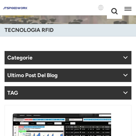
Choose Your
+86 -18681515767
Language(Itali
TECNOLOGIA RFID
English
Français
Categorie
Deutsch
Ultimo Post Del Blog
Русский
Italiano
TAG
Español
Português
Nederland