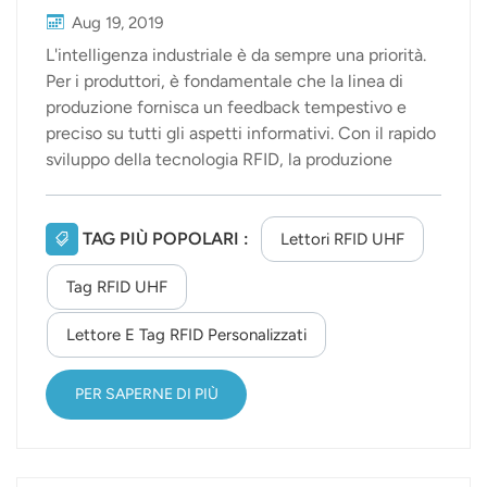
Aug 19, 2019
L'intelligenza industriale è da sempre una priorità.
Per i produttori, è fondamentale che la linea di
produzione fornisca un feedback tempestivo e
preciso su tutti gli aspetti informativi. Con il rapido
sviluppo della tecnologia RFID, la produzione
intelligente integra la tecnologia RFID con i
sistemi IT esistenti per creare un sistema di
gestione in tempo reale per le linee di produzione
TAG PIÙ POPOLARI :
Lettori RFID UHF
intelligenti e digitali, consentendo un utilizzo più
Tag RFID UHF
ottimizzato e razionale delle risorse, aumentando
così la capacità produttiva, l'utilizzo degli asset e il
Lettore E Tag RFID Personalizzati
controllo qualità, generando maggiori profitti. La
tecnologia RFID permette di creare una gestione
integrata e intelligente delle linee di produzione.La
PER SAPERNE DI PIÙ
tecnologia RFID sta entrando a far parte integ...