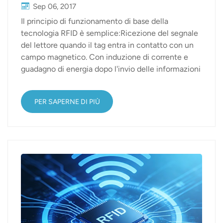
Sep 06, 2017
Il principio di funzionamento di base della
tecnologia RFID è semplice:Ricezione del segnale
del lettore quando il tag entra in contatto con un
campo magnetico. Con induzione di corrente e
guadagno di energia dopo l'invio delle informazioni
del prodotto memorizzate nel chip (tag passivo),
oppure invio di un segnale a una determinata
PER SAPERNE DI PIÙ
frequenza tramite tag attivo (tag attivo); quando il
lettore legge le informazioni e le decodifica, le
invia al CIS per l'elaborazione dei dati.La rapida
ascesa della tecnologia RFID UHF non è solo una
conseguenza dello sviluppo tecnologico, ma
anche una manifestazione delle sue applicazioni. A
partire dagli anni '90, sono emerse diverse
applicazioni basate sulla tecnologia RFID. Oggi, ci
limiteremo a presentare la tecnologia RFID e uno
dei suoi prodotti più im...