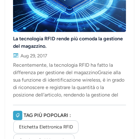
La tecnologia RFID rende più comoda la gestione
del magazzino.
Aug 29, 2017
Recentemente, la tecnologia RFID ha fatto la
differenza per gestione del magazzinoGrazie alla
sua funzione di identificazione wireless, è in grado
di riconoscere e registrare la quantità o la
posizione dell'articolo, rendendo la gestione del
magazzino più comoda ed efficace. La tecnologia
RFID consente di tracciare e gestire le merci,
TAG PIÙ POPOLARI :
riducendo il ciclo di ordinazione e spedizione dei
prodotti, i tempi di consegna e gli obiettivi di
Etichetta Elettronica RFID
inventario. Allo stesso tempo, può accelerare la