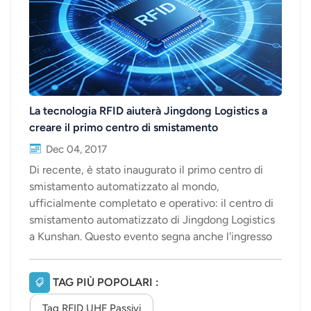
La tecnologia RFID aiuterà Jingdong Logistics a
creare il primo centro di smistamento
automatizzato al mondo.
Dec 04, 2017
Di recente, è stato inaugurato il primo centro di
smistamento automatizzato al mondo,
ufficialmente completato e operativo: il centro di
smistamento automatizzato di Jingdong Logistics
a Kunshan. Questo evento segna anche l'ingresso
di Jingdong Logistics nel mondo dello
smistamento e della distribuzione automatizzati e
TAG PIÙ POPOLARI :
intelligenti. Secondo quanto affermato dal leader
nella logistica di smistamento di Jingdong, rispetto
Tag RFID UHF Passivi